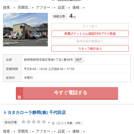
-
-
-
-
-
接客
雰囲気
アフター
品質
価格
4
掲載台数
台
口コミあり
車選びドットコム保証EGSプラス取扱
販売店紹介動画あり
スタッフ紹介あり
住所
静岡県静岡市葵区竜南1丁目1番38号
MAP
営業時間
平日8:00～19:00 土日祝8:00～17:00
定休日
木曜日
今すぐ電話する
無料
トヨタカローラ静岡(株) 千代田店
-
総合評価
点
（口コミ件数：0件）
-
-
-
-
-
接客
雰囲気
アフター
品質
価格