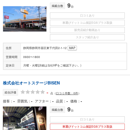
9
掲載台数
台
口コミあり
車選びドットコム保証EGSプラス取扱
販売店紹介動画あり
スタッフ紹介あり
住所
静岡県静岡市葵区東千代田2-1-12
MAP
営業時間
0930〜1800
定休日
月曜・火曜(詳細は当社HPをご確認下さい。)
株式会社オートステージBISEN
-
総合評価
点
（
口コミ件数：0件
）
-
-
-
-
-
接客
雰囲気
アフター
品質
価格
9
掲載台数
台
口コミあり
車選びドットコム保証EGSプラス取扱