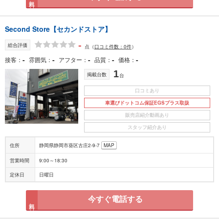
Second Store【セカンドストア】
-
総合評価
点
（
口コミ件数：0件
）
-
-
-
-
-
接客
雰囲気
アフター
品質
価格
1
掲載台数
台
口コミあり
車選びドットコム保証EGSプラス取扱
販売店紹介動画あり
スタッフ紹介あり
住所
静岡県静岡市葵区古庄2-9-7
MAP
営業時間
9:00～18:30
定休日
日曜日
今すぐ電話する
無料