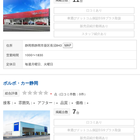
台
口コミあり
車選びドットコム保証EGSプラス取扱
販売店紹介動画あり
スタッフ紹介あり
住所
静岡県静岡市葵区長沼843
MAP
営業時間
1000〜1830
定休日
毎週月曜日、火曜日
ボルボ・カー静岡
-
総合評価
点
（口コミ件数：0件）
-
-
-
-
-
接客
雰囲気
アフター
品質
価格
7
掲載台数
台
口コミあり
車選びドットコム保証EGSプラス取扱
販売店紹介動画あり