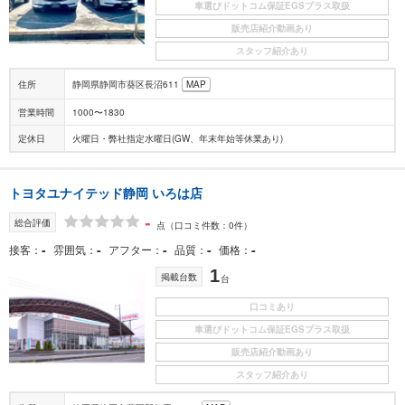
車選びドットコム保証EGSプラス取扱
販売店紹介動画あり
スタッフ紹介あり
住所
静岡県静岡市葵区長沼611
MAP
営業時間
1000〜1830
定休日
火曜日・弊社指定水曜日(GW、年末年始等休業あり)
トヨタユナイテッド静岡 いろは店
-
総合評価
点
（口コミ件数：0件）
-
-
-
-
-
接客
雰囲気
アフター
品質
価格
1
掲載台数
台
口コミあり
車選びドットコム保証EGSプラス取扱
販売店紹介動画あり
スタッフ紹介あり