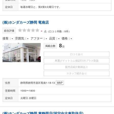
定休日
毎週水曜日と、第2第3火曜日です。
(株)ホンダカーズ静岡 竜南店
-
総合評価
点
（口コミ件数：0件）
-
-
-
-
-
接客
雰囲気
アフター
品質
価格
8
掲載台数
台
口コミあり
車選びドットコム保証EGSプラス取扱
販売店紹介動画あり
スタッフ紹介あり
住所
静岡県静岡市葵区竜南1-18-13
MAP
営業時間
1000〜1800
定休日
火曜日 水曜日
(株)ホンダカーズ静岡 東静岡店(認定中古車取扱店)