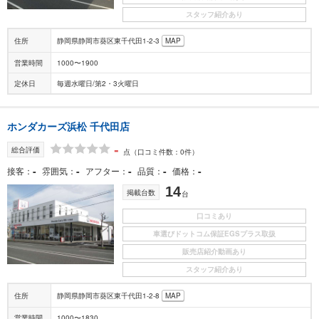
スタッフ紹介あり
住所
静岡県静岡市葵区東千代田1-2-3
MAP
営業時間
1000〜1900
定休日
毎週水曜日/第2・3火曜日
ホンダカーズ浜松 千代田店
-
総合評価
点
（口コミ件数：0件）
-
-
-
-
-
接客
雰囲気
アフター
品質
価格
14
掲載台数
台
口コミあり
車選びドットコム保証EGSプラス取扱
販売店紹介動画あり
スタッフ紹介あり
住所
静岡県静岡市葵区東千代田1-2-8
MAP
営業時間
1000〜1830