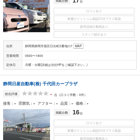
17
掲載台数
台
口コミあり
車選びドットコム保証EGSプラス取扱
販売店紹介動画あり
スタッフ紹介あり
住所
静岡県静岡市葵区日出町2番地の7
MAP
営業時間
0930〜1800
定休日
月曜・火曜(詳細は当社HPをご確認下さい。)
静岡日産自動車(株) 千代田カープラザ
-
総合評価
点
（口コミ件数：0件）
-
-
-
-
-
接客
雰囲気
アフター
品質
価格
16
掲載台数
台
口コミあり
車選びドットコム保証EGSプラス取扱
販売店紹介動画あり