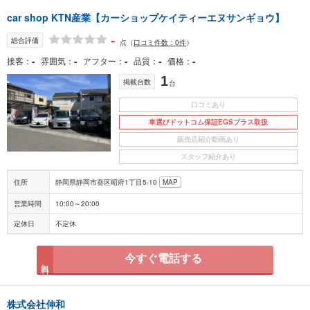
car shop KTN産業【カーショップケイティーエヌサンギョウ】
-
総合評価
点
（
口コミ件数：0件
）
-
-
-
-
-
接客
雰囲気
アフター
品質
価格
1
掲載台数
台
口コミあり
車選びドットコム保証EGSプラス取扱
販売店紹介動画あり
スタッフ紹介あり
住所
静岡県静岡市葵区昭府1丁目5-10
MAP
営業時間
10:00～20:00
定休日
不定休
今すぐ電話する
無料
株式会社伸和