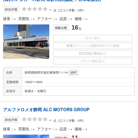
-
総合評価
点
（口コミ件数：0件）
-
-
-
-
-
接客
雰囲気
アフター
品質
価格
16
掲載台数
台
口コミあり
車選びドットコム保証EGSプラス取扱
販売店紹介動画あり
スタッフ紹介あり
住所
静岡県静岡市葵区東静岡1-1-14
MAP
営業時間
1000〜1830
定休日
毎週火・水曜日
アルファロメオ静岡 ALC MOTORS GROUP
-
総合評価
点
（口コミ件数：0件）
-
-
-
-
-
接客
雰囲気
アフター
品質
価格
11
掲載台数