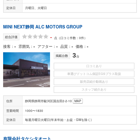
定休日
月曜日、火曜日
MINI NEXT静岡 ALC MOTORS GROUP
-
総合評価
点
（口コミ件数：0件）
-
-
-
-
-
接客
雰囲気
アフター
品質
価格
3
掲載台数
台
口コミあり
車選びドットコム保証EGSプラス取扱
販売店紹介動画あり
スタッフ紹介あり
住所
静岡県静岡市駿河区国吉田2-2-10
MAP
営業時間
1000〜1830
定休日
毎週月曜日火曜日(年末年始・お盆・GWを除く)
有限会社タケシタオート