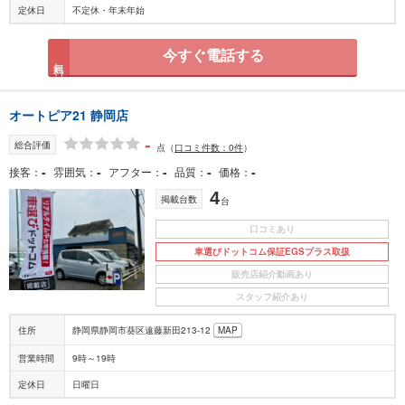
定休日
不定休・年末年始
今すぐ電話する
無料
オートピア21 静岡店
-
総合評価
点
（
口コミ件数：0件
）
-
-
-
-
-
接客
雰囲気
アフター
品質
価格
4
掲載台数
台
口コミあり
車選びドットコム保証EGSプラス取扱
販売店紹介動画あり
スタッフ紹介あり
住所
静岡県静岡市葵区遠藤新田213-12
MAP
営業時間
9時～19時
定休日
日曜日