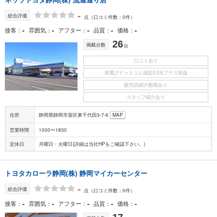
-
総合評価
点
（口コミ件数：0件）
-
-
-
-
-
接客
雰囲気
アフター
品質
価格
26
掲載台数
台
口コミあり
車選びドットコム保証EGSプラス取扱
販売店紹介動画あり
スタッフ紹介あり
住所
静岡県静岡市葵区東千代田3-7-6
MAP
営業時間
1000〜1830
定休日
月曜日・火曜日(詳細は当社HPをご確認下さい。)
トヨタカローラ静岡(株) 静岡マイカーセンター
-
総合評価
点
（口コミ件数：0件）
-
-
-
-
-
接客
雰囲気
アフター
品質
価格