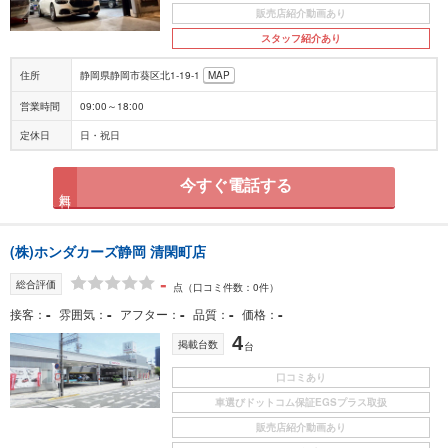
販売店紹介動画あり
スタッフ紹介あり
住所
静岡県静岡市葵区北1-19-1
MAP
営業時間
09:00～18:00
定休日
日・祝日
今すぐ電話する
無料
(株)ホンダカーズ静岡 清閑町店
-
総合評価
点
（口コミ件数：0件）
-
-
-
-
-
接客
雰囲気
アフター
品質
価格
4
掲載台数
台
口コミあり
車選びドットコム保証EGSプラス取扱
販売店紹介動画あり