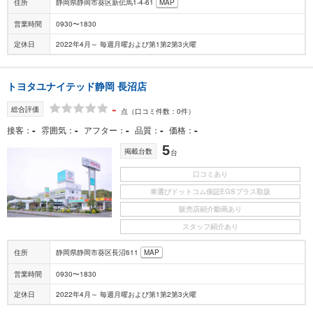
住所
静岡県静岡市葵区新伝馬1-4-61
MAP
営業時間
0930〜1830
定休日
2022年4月～ 毎週月曜および第1第2第3火曜
トヨタユナイテッド静岡 長沼店
-
総合評価
点
（口コミ件数：0件）
-
-
-
-
-
接客
雰囲気
アフター
品質
価格
5
掲載台数
台
口コミあり
車選びドットコム保証EGSプラス取扱
販売店紹介動画あり
スタッフ紹介あり
住所
静岡県静岡市葵区長沼611
MAP
営業時間
0930〜1830
定休日
2022年4月～ 毎週月曜および第1第2第3火曜