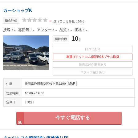
カーショップK
-
総合評価
点
（
口コミ件数：0件
）
-
-
-
-
-
接客
雰囲気
アフター
品質
価格
10
掲載台数
台
口コミあり
車選びドットコム保証EGSプラス取扱
販売店紹介動画あり
スタッフ紹介あり
住所
静岡県静岡市葵区牧ケ谷2200
MAP
営業時間
10:00～19:00
定休日
日曜日
今すぐ電話する
無料
ネッツトヨタ静岡(株) 流通通り店