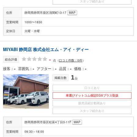
スタッフ紹介あり
住所
静岡県静岡市葵区清閑町13-17
MAP
営業時間
1000〜1830
定休日
火曜・水曜
MIYABI 静岡店 株式会社エム・アイ・ディー
-
総合評価
点
（
口コミ件数：0件
）
-
-
-
-
-
接客
雰囲気
アフター
品質
価格
1
掲載台数
台
口コミあり
車選びドットコム保証EGSプラス取扱
販売店紹介動画あり
スタッフ紹介あり
住所
静岡県静岡市葵区松富4丁目3-11F
MAP
営業時間
09:30～18:00