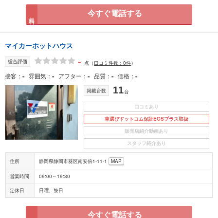
今すぐ電話する
無料
マイカーホットハウス
-
総合評価
点
（
口コミ件数：0件
）
-
-
-
-
-
接客
雰囲気
アフター
品質
価格
11
掲載台数
台
口コミあり
車選びドットコム保証EGSプラス取扱
販売店紹介動画あり
スタッフ紹介あり
住所
静岡県静岡市葵区南安倍1-11-1
MAP
営業時間
09:00～19:30
定休日
日曜、祭日
今すぐ電話する
無料