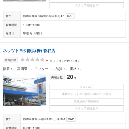
スタッフ紹介あり
住所
静岡県静岡市駿河区緑が丘町4-1
MAP
営業時間
1000〜1800
定休日
毎週 月 火曜日
ネッツトヨタ静浜(株) 沓谷店
-
総合評価
点
（口コミ件数：0件）
-
-
-
-
-
接客
雰囲気
アフター
品質
価格
20
掲載台数
台
口コミあり
車選びドットコム保証EGSプラス取扱
販売店紹介動画あり
スタッフ紹介あり
住所
静岡県静岡市葵区沓谷5丁目10-1
MAP
営業時間
0930〜1700