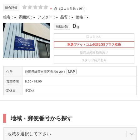
-
総合評価
点
（
口コミ件数：0件
）
-
-
-
-
-
接客
雰囲気
アフター
品質
価格
0
掲載台数
台
口コミあり
車選びドットコム保証EGSプラス取扱
販売店紹介動画あり
スタッフ紹介あり
住所
静岡県静岡市葵区沓谷6-29-1
MAP
営業時間
8:00~19:00
定休日
不定休
地域・郵便番号から探す