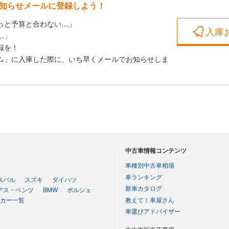
知らせメールに登録しよう！
っと予算と合わない…」
入庫
…」
録を！
ム」に入庫した際に、いち早くメールでお知らせしま
中古車情報コンテンツ
車種別中古車相場
車ランキング
スバル
スズキ
ダイハツ
新車カタログ
デス・ベンツ
BMW
ポルシェ
教えて！車屋さん
カー一覧
車選びアドバイザー