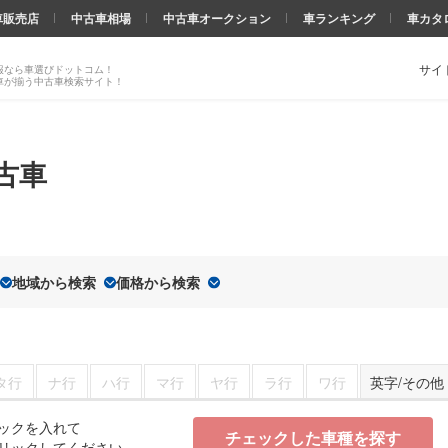
車販売店
中古車相場
中古車オークション
車ランキング
車カタ
サイ
報なら車選びドットコム！
車が揃う中古車検索サイト！
古車
地域から検索
価格から検索
タ行
ナ行
ハ行
マ行
ヤ行
ラ行
ワ行
英字/その他
ックを入れて
チェックした車種を探す
リックしてください。