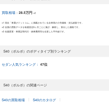
買取相場
：
28.5万円
※2
※1 現在「車選びドットコム」に掲載されている全車両の小売価格・支払総額です。
※2 全国の買取データを毎週直近6ヶ月ごとに集計・解析し、算出した価格です。
※3 名義変更・車庫証明代行・納車費用等を合算した平均値です。
S40（ボルボ）のボディタイプ別ランキング
セダン人気ランキング：
47位
S40（ボルボ）の関連ページ
S40の買取相場
S40のカタログ