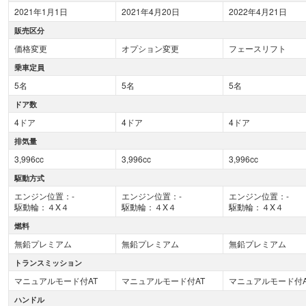
2021年1月1日
2021年4月20日
2022年4月21日
販売区分
価格変更
オプション変更
フェースリフト
乗車定員
5名
5名
5名
ドア数
4ドア
4ドア
4ドア
排気量
3,996cc
3,996cc
3,996cc
駆動方式
エンジン位置：-
エンジン位置：-
エンジン位置：-
駆動輪：４X４
駆動輪：４X４
駆動輪：４X４
燃料
無鉛プレミアム
無鉛プレミアム
無鉛プレミアム
トランスミッション
マニュアルモード付AT
マニュアルモード付AT
マニュアルモード付A
ハンドル