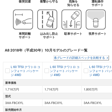
衝突回避
衝撃から守る
危険を
運転操作
知らせる
サポート
車間距離
はみ出し防止
駐車サポート
視界サポート
サポート
サポート
A8
2018年（平成30年）10月
モデルのグレード一覧
各グレードの詳細スペックを比較する
L 60 TFSI クワトロ コ
L 60 TFSI クワトロ コ
L 60 TFSI クワ
ンフォート パッケー
ンフォート パッケー
ンフォート パッ
ジ 4WD
ジ 4WD
ジ 4WD
新車価格
1,716万円
1,716万円
1,800万円
型式
3AA-F8CXYL
3AA-F8CXYL
3AA-F8CXYL
販売開始年月