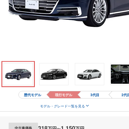
歴代モデル
現行モデル
3代目
2代
モデル・グレード一覧を見る
318
1,150
万円
万円
中古車価格
〜