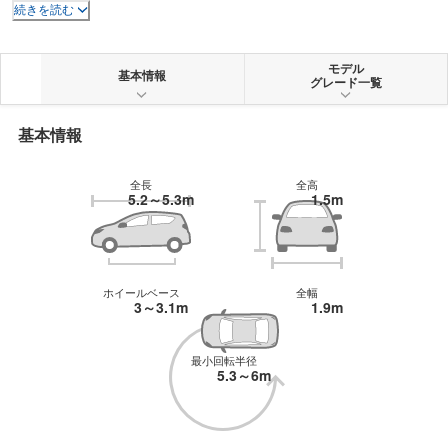
用するとともに、セントラルドライバーアシスタンスコントローラーを採用
続きを読む
し、人間の感覚に近い制御を可能とした。エンジンは、3.0L V型6気筒直噴タ
ーボ（TFSI）と4.0L V型8気筒直噴ツインターボ（TFSI）の2種類で、いずれも
48VリチウムイオンバッテリーにBAS（ベルト オルタネーター スターター）を
モデル
基本情報
グレード一覧
備えたマイルドハイブリッド仕様とし燃費を改善している。トランスミッショ
ンはともに8速ティプトロニックで、フルタイム4WDのクワトロシステムを装
備。シャシーには、四輪操舵のダイナミック オールホイール ステアリングが
基本情報
オプションで用意される。エクステリアはシングルフレームグリルが大型化さ
れると同時に、全体的にシャープな印象を強めている。
全長
全高
5.2～5.3m
1.5m
ホイールベース
全幅
3～3.1m
1.9m
最小回転半径
5.3～6m