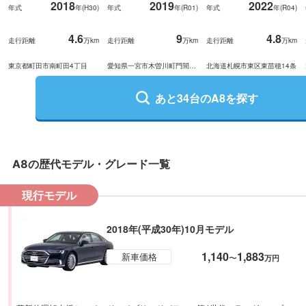
2018
2019
2022
年式
年(
H30
)
年式
年(
R01
)
年式
年(
R04
)
4.6
9
4.8
走行距離
万km
走行距離
万km
走行距離
万km
東京都町田市南町田4丁目
愛知県一宮市木曽川町門間大
北海道札幌市東区東苗穂14条
坪
あと
34
台の
A8
を探す
A8
の歴代モデル・グレード一覧
現行モデル
2018年(平成30年)10月モデル
1,140
1,883
新車価格
〜
万円