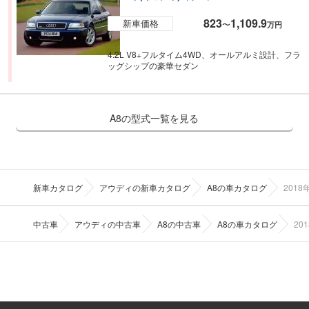
823
1,109.9
新車価格
〜
万円
4.2L V8+フルタイム4WD、オールアルミ設計、フラ
ッグシップの豪華セダン
A8の型式一覧を見る
新車カタログ
アウディの新車カタログ
A8の車カタログ
201
中古車
アウディの中古車
A8の中古車
A8の車カタログ
20