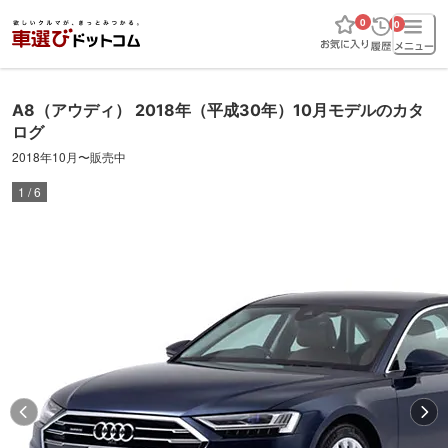
0
0
A8
（アウディ）
2018年（平成30年）10月
モデルのカタ
ログ
2018年10月
〜
販売中
1
/
6