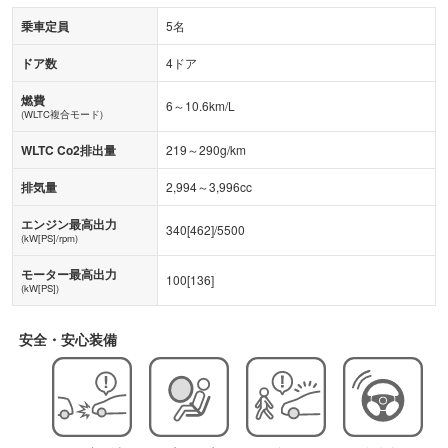
乗車定員
5名
ドア数
4ドア
燃費
6～10.6km/L
(WLTC複合モード)
WLTC Co2排出量
219～290g/km
排気量
2,994～3,996cc
エンジン最高出力
340
[
462
]/
5500
(kW[PS]/rpm)
モーター最高出力
100
[
136
]
(kW[PS])
安全・安心装備