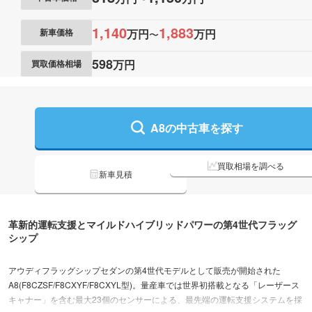
1,140
1,883
万円
万円
新車価格
〜
598
万円
買取価格相場
A8の
中古車を探す
買取相場を調べる
新車見積
革新的運転支援とマイルドハイブリッドパワーの第4世代フラッグ
シップ
アウディフラッグシップセダンの第4世代モデルとして販売が開始された
A8(F8CZSF/F8CXYF/F8CXYL型)。量産車では世界初搭載となる「レーザース
キャナー」を含む最大23個のセンサーによる、最先端の運転支援システムを採