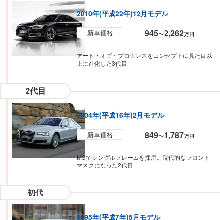
2010年(平成22年)12月モデル
945
2,262
新車価格
〜
万円
アート・オブ・プログレスをコンセプトに見た目以
上に進化した3代目
2代目
2004年(平成16年)2月モデル
849
1,787
新車価格
〜
万円
MCでシングルフレームを採用。現代的なフロント
マスクになった2代目
初代
1995年(平成7年)5月モデル