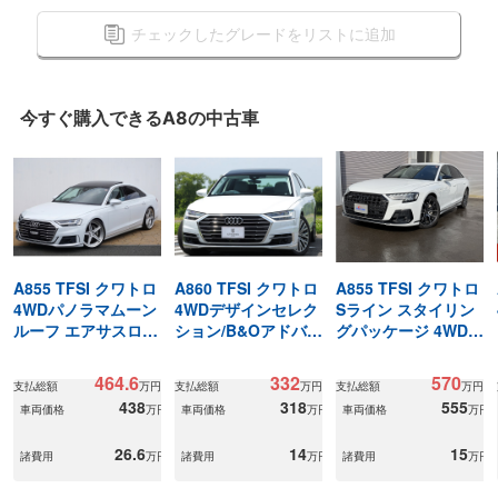
チェックしたグレードをリストに追加
今すぐ購入できる
A8の
中古車
A855 TFSI クワトロ
A860 TFSI クワトロ
A855 TFSI クワトロ
4WDパノラマムーン
4WDデザインセレク
Sライン スタイリン
ルーフ エアサスロア
ション/B&Oアドバン
グパッケージ 4WDS
リング
スト
ラインスタイリング
パッケージ本州仕入
464.6
332
570
支払総額
万円
支払総額
万円
支払総額
万円
車
438
318
555
車両価格
万円
車両価格
万円
車両価格
万円
26.6
14
15
諸費用
万円
諸費用
万円
諸費用
万円