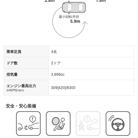
2.8m
1.8m
最小回転半径
5.9m
乗車定員
4名
ドア数
2ドア
排気量
3,999cc
エンジン最高出力
309
[
420
]/
8300
(kW[PS]/rpm)
安全・安心装備