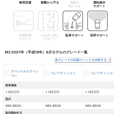
衝突回避
衝撃から守る
危険を
運転操作
知らせる
サポート
車間距離
はみ出し防止
駐車サポート
視界サポート
サポート
サポート
M3
2007年（平成19年）9月
モデルのグレード一覧
各グレードの詳細スペックを比較する
スペシャルエディシ
コンペティション
コンペティショ
ョン
新車価格
1,020万円
1,163万円
1,163万円
型式
ABA-WD40
ABA-WD40
ABA-WD40
販売開始年月