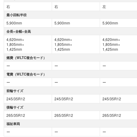
右
右
左
最小回転半径
5,900mm
5,900mm
5,900mm
全長×全幅×全高
4,620mm×
4,620mm×
4,620mm×
1,805mm×
1,805mm×
1,805mm×
1,425mm
1,425mm
1,425mm
燃費（WLTC複合モード）
ー
ー
ー
電費（WLTC複合モード）
ー
ー
ー
前輪サイズ
245/35R12
245/35R12
245/35R12
後輪サイズ
265/35R12
265/35R12
265/35R12
福祉車両
ー
ー
ー