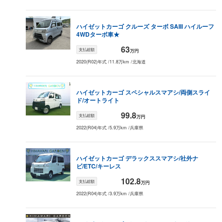
2017
年式
72.1
万円
46.1
万円
29.5
万円
18.
（
90.1
万円）
ハイゼットカーゴ
クルーズ ターボ SAIII ハイルーフ
2016
年式
61
万円
39.1
万円
25
万円
16
4WD
ターボ車★
（
76.3
万円）
63
2015
年式
支払総額
万円
62.6
万円
40.1
万円
25.7
万円
16.
（
78.3
万円）
2020(R02)年式
/
11.8万km
/
北海道
2014
年式
56.2
万円
35.9
万円
23
万円
14.
（
70.2
万円）
ハイゼットカーゴ
スペシャル
スマアシ/両側スライ
2013
年式
54.7
万円
35
万円
22.4
万円
14.
ド/オートライト
（
68.4
万円）
99.8
支払総額
2012
年式
万円
51.7
万円
33.1
万円
21.2
万円
13.
（
64.6
万円）
2022(R04)年式
/
5.9万km
/
兵庫県
2011
年式
7.2
万円
4.6
万円
2.9
万円
1.9
（
9
万円）
ハイゼットカーゴ
デラックス
スマアシ/社外ナ
2010
年式
1.4
万円
0.9
万円
0.6
万円
0.4
ビ/ETC/キーレス
（
1.7
万円）
102.8
支払総額
万円
2009
年式
データがない
データがない
データがない
デー
（
ー
万円）
2022(R04)年式
/
3.9万km
/
兵庫県
2008
年式
データがない
データがない
データがない
デー
（
ー
万円）