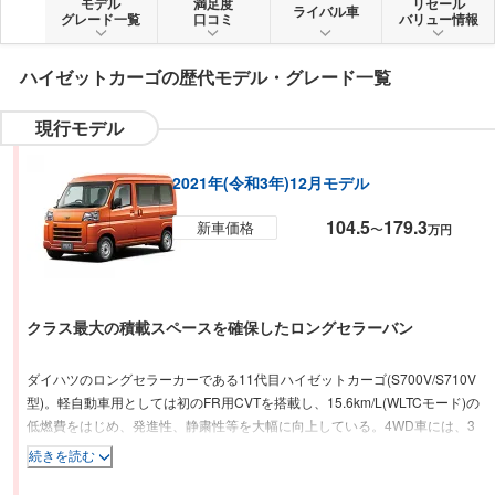
モデル
満足度
リセール
ライバル車
グレード一覧
口コミ
バリュー情報
ハイゼットカーゴ
の歴代モデル・グレード一覧
現行モデル
2021年(令和3年)12月モデル
104.5
179.3
新車価格
〜
万円
クラス最大の積載スペースを確保したロングセラーバン
ダイハツのロングセラーカーである11代目ハイゼットカーゴ(S700V/S710V
型)。軽自動車用としては初のFR用CVTを搭載し、15.6km/L(WLTCモード)の
低燃費をはじめ、発進性、静粛性等を大幅に向上している。4WD車には、3
つのモードを選択可能な電子制御式4WDを採用。4WD AUTOモードでは、
続きを読む
悪路や雪道など滑りすい路面を走行時の安定性を確保するとともにタイトコ
ーナーブレーキング現象を抑制している。荷室は、長さ1,915mm×幅