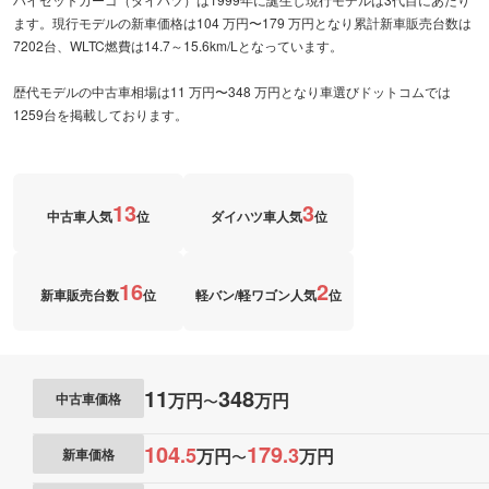
ます。現行モデルの新車価格は104 万円〜179 万円となり累計新車販売台数は
7202台、WLTC燃費は14.7～15.6km/Lとなっています。
歴代モデルの中古車相場は11 万円〜348 万円となり車選びドットコムでは
1259台を掲載しております。
13
3
中古車人気
位
ダイハツ車人気
位
16
2
新車販売台数
位
軽バン/軽ワゴン人気
位
11
348
万円
万円
中古車価格
〜
104
179
.
5
.
3
万円
万円
新車価格
〜