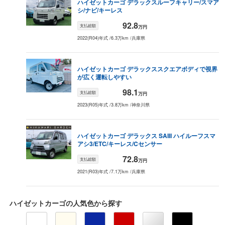
ハイゼットカーゴ
デラックス
ルーフキャリー/スマア
2007
年式
シ/ナビ/キーレス
データがない
データがない
データがない
デー
（
ー
万円）
92.8
支払総額
万円
2006
年式
データがない
データがない
データがない
デー
（
ー
万円）
2022(R04)年式
/
6.3万km
/
兵庫県
2005
年式
データがない
データがない
データがない
デー
（
ー
万円）
ハイゼットカーゴ
デラックス
スクエアボディで視界
2004
年式
が広く運転しやすい
データがない
データがない
データがない
デー
（
ー
万円）
98.1
支払総額
万円
2003
年式
データがない
データがない
データがない
デー
（
ー
万円）
2023(R05)年式
/
3.8万km
/
神奈川県
2002
年式
データがない
データがない
データがない
デー
（
ー
万円）
ハイゼットカーゴ
デラックス SAIII ハイルーフ
スマ
2001
年式
アシ3/ETC/キーレス/Cセンサー
データがない
データがない
データがない
デー
（
ー
万円）
72.8
支払総額
万円
2000
年式
データがない
データがない
データがない
デー
2021(R03)年式
/
7.1万km
/
兵庫県
（
ー
万円）
1999
年式
データがない
データがない
データがない
デー
（
ー
万円）
ハイゼットカーゴ
の人気色から探す