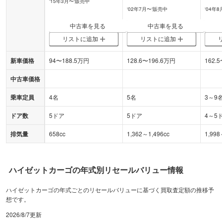
‘
15年3月
〜‘
販売中
‘
02年7月
〜‘
販売中
‘
04年8
中古車を見る
中古車を見る
リストに追加
リストに追加
新車価格
94
〜
188.5
万円
128.6
〜
196.6
万円
162.5
中古車価格
乗車定員
4名
5名
3～9
ドア数
5ドア
5ドア
4～5
排気量
658cc
1,362～1,496cc
1,998
ハイゼットカーゴ
の年式別リセールバリュー情報
ハイゼットカーゴの年式ごとのリセールバリューに基づく買取査定額の推移予
想です。
2026/8/7
更新