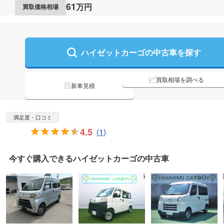
61
万円
買取価格相場
ハイゼットカーゴの
中古車を探す
買取相場を調べる
新車見積
満足度・口コミ
4.5
(
1
)
今すぐ購入できる
ハイゼットカーゴの
中古車