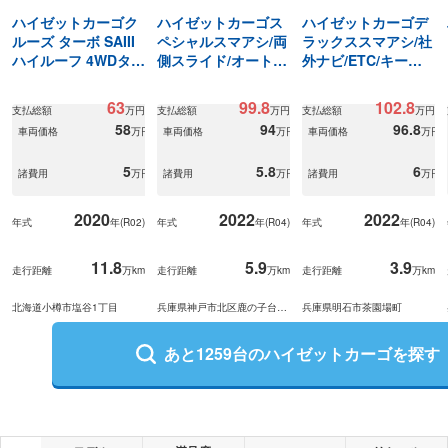
ハイゼットカーゴク
ハイゼットカーゴス
ハイゼットカーゴデ
ルーズ ターボ SAIII
ペシャルスマアシ/両
ラックススマアシ/社
ハイルーフ 4WDター
側スライド/オートラ
外ナビ/ETC/キーレ
ボ車★
イト
ス
63
99.8
102.8
支払総額
万円
支払総額
万円
支払総額
万円
58
94
96.8
車両価格
万円
車両価格
万円
車両価格
万円
5
5.8
6
諸費用
万円
諸費用
万円
諸費用
万円
2020
2022
2022
年式
年(
R02
)
年式
年(
R04
)
年式
年(
R04
)
11.8
5.9
3.9
走行距離
万km
走行距離
万km
走行距離
万km
北海道小樽市塩谷1丁目
兵庫県神戸市北区鹿の子台南
兵庫県明石市茶園場町
町6丁目
あと
1259
台の
ハイゼットカーゴ
を探す