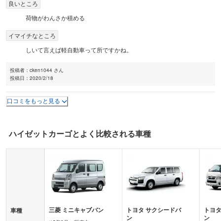
良いところ
荷物がわんさか積める
イマイチなところ
しいて言えば軽自動車って所ですかね。
投稿者：
cken1044 さん
投稿日：
2020/2/18
口コミをもっと見る
ハイゼットカーゴ
とよく比較される車種
三菱
ミニキャブバン
トヨタ
サクシードバ
トヨ
車種
ン
ン