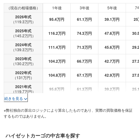
（現在の相場価格）
1年後
3年後
5年後
7
2026
年式
95.4
万円
61.1
万円
39.1
万円
25
（
119.3
万円）
2025
年式
116.2
万円
74.3
万円
47.6
万円
30.
（
145.2
万円）
2024
年式
111.4
万円
71.3
万円
45.6
万円
29.
（
139.3
万円）
2023
年式
104.2
万円
66.7
万円
42.7
万円
27.
（
130.2
万円）
2022
年式
104.8
万円
67.1
万円
42.9
万円
27.
（
131
万円）
2021
年式
95.8
万円
61.3
万円
39.2
万円
25.
（
119.7
万円）
続きを見る
2020
年式
87.9
万円
56.3
万円
36
万円
23
（
109.9
万円）
※弊社独自の算出ロジックにより算出したものであり、実際の買取価格を保証
2019
年式
するものではありません。
82.7
万円
52.9
万円
33.9
万円
21.
（
103.4
万円）
2018
年式
76.7
万円
49.1
万円
31.4
万円
20.
（
95.9
万円）
ハイゼットカーゴ
の中古車を探す