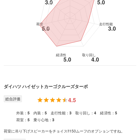
3.0
5.0
荷室
走行性能
5.0
3.0
経済性
取り回し
5.0
4.0
ダイハツ
ハイゼットカーゴ
クルーズターボ
総合評価
4.5
外装：
5
内装：
5
走行性能：
3
取り回し：
4
経済性：
5
荷室：
5
乗り心地：
3
荷室に吊り下げスピーカーをチョイス‼150ムーフのオプションですね。