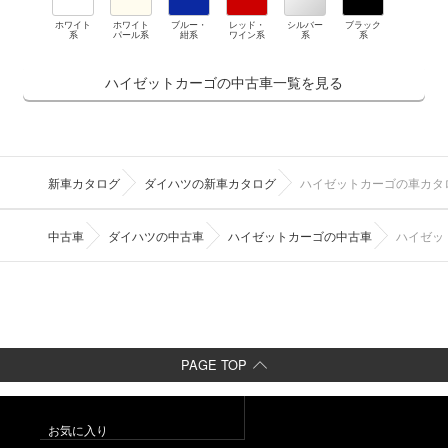
ホワイト
ホワイト
ブルー・
レッド・
シルバー
ブラック
系
パール系
紺系
ワイン系
系
系
ハイゼットカーゴの中古車一覧を見る
新車カタログ
ダイハツの新車カタログ
ハイゼットカーゴの車カタ
中古車
ダイハツの中古車
ハイゼットカーゴの中古車
ハイゼッ
PAGE TOP
お気に入り