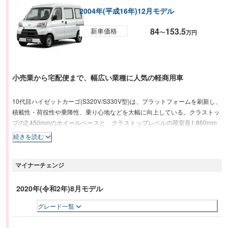
2004年(平成16年)12月モデル
84
153.5
新車価格
〜
万円
小売業から宅配便まで、幅広い業種に人気の軽商用車
10代目ハイゼットカーゴ(S320V/S330V型)は、プラットフォームを刷新し、
積載性・荷役性や乗降性、乗り心地などを大幅に向上している。クラストッ
プの2,450mmのホイールベースと、クラストップレベルの荷室長1,860mm
と荷室フロア長1,950mm(2名乗車時)、荷室幅1,375mm(4名乗車時)、荷室高
続きを読む
1,235mmを実現して、高い走行安定性と快適な乗り心地、高い荷役性を両立
した。室内は、デザインを一新するとともに、スイッチ類を運転席まわりに
マイナーチェンジ
集中配置。シートスライド量の増加、タイヤハウスの小型化により居住性も
アップしている。エンジンは、ダイレクトOHC3気筒（EF-SE型）、ツイン
カムDVVT3気筒（EF-VE型）、ツインカム3気筒ターボ（EF-DET型）の3つ
2020年(令和2年)8月モデル
で、ターボを除く2つに5MTと3AT、ターボには5MTと4ATのミッションが組
グレード一覧
み合わされる。