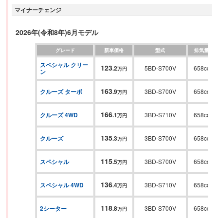
マイナーチェンジ
1,410mm(4名乗車時)×高さ1,250mmというクラス最大の積載スペースを確
保。安全装備の「スマートアシスト」には、誤発進抑制機能(MT車)、車線逸
脱抑制機能、路側逸脱警報、ふらつき警報、標識認識機能、ADB(アダブテ
2026年(令和8年)6月モデル
ィブドライビングビーム)、サイドビューランプなどが新しく追加された。
グレード
新車価格
型式
排気量
スペシャル クリー
123
.
2
5BD-S700V
658cc
万円
ン
163
クルーズ ターボ
.
9
3BD-S700V
658cc
万円
166
クルーズ 4WD
.
1
3BD-S710V
658cc
万円
135
クルーズ
.
3
3BD-S700V
658cc
万円
115
スペシャル
.
5
3BD-S700V
658cc
万円
136
スペシャル 4WD
.
4
3BD-S710V
658cc
万円
118
2シーター
.
8
3BD-S700V
658cc
万円