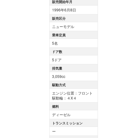
販売開始年月
1996年6月8日
販売区分
ニューモデル
乗車定員
5名
ドア数
5ドア
排気量
3,059cc
駆動方式
エンジン位置：フロント
駆動輪：４X４
燃料
ディーゼル
トランスミッション
ー