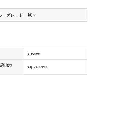
ル
・
グレード一覧
3,059cc
最高出力
89
[
120
]/
3600