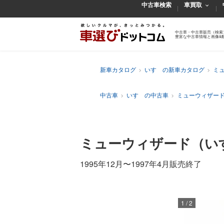
中古車検索
車買取
中古車・中古車販売（検索
豊富な中古車情報と画像&
新車カタログ
いすゞの新車カタログ
ミ
中古車
いすゞの中古車
ミューウィザー
ミューウィザード
（い
1995年12月
〜
1997年4月販売終了
1
/
2