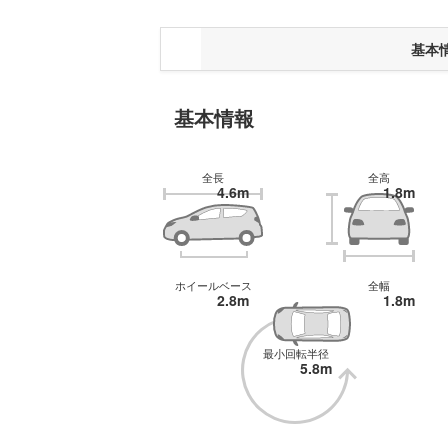
基本
基本情報
全長
全高
4.6m
1.8m
ホイールベース
全幅
2.8m
1.8m
最小回転半径
5.8m