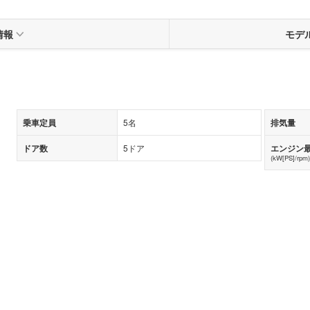
情報
モデ
乗車定員
5名
排気量
ドア数
5ドア
エンジン
(kW[PS]/rpm)