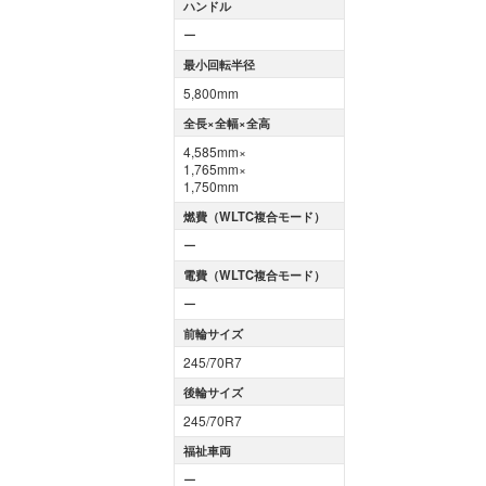
ハンドル
ー
最小回転半径
5,800mm
全長×全幅×全高
4,585mm×
1,765mm×
1,750mm
燃費（WLTC複合モード）
ー
電費（WLTC複合モード）
ー
前輪サイズ
245/70R7
後輪サイズ
245/70R7
福祉車両
ー