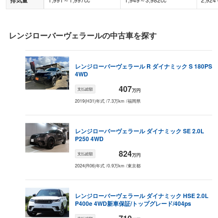
レンジローバーヴェラール
の中古車を探す
レンジローバーヴェラール
R ダイナミック S 180PS
4WD
407
支払総額
万円
2019(H31)年式
/
7.3万km
/
福岡県
レンジローバーヴェラール
ダイナミック SE 2.0L
P250 4WD
824
支払総額
万円
2024(R06)年式
/
0.9万km
/
東京都
レンジローバーヴェラール
ダイナミック HSE 2.0L
P400e 4WD
新車保証/トップグレード/404ps