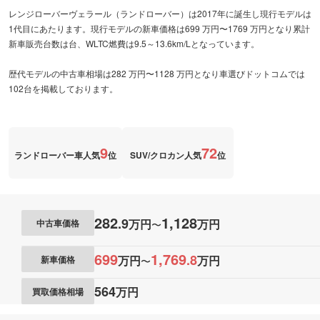
レンジローバーヴェラール（ランドローバー）は2017年に誕生し現行モデルは
1代目にあたります。現行モデルの新車価格は699 万円〜1769 万円となり累計
新車販売台数は台、WLTC燃費は9.5～13.6km/Lとなっています。
歴代モデルの中古車相場は282 万円〜1128 万円となり車選びドットコムでは
102台を掲載しております。
9
72
ランドローバー車人気
位
SUV/クロカン人気
位
282
1,128
.
9
万円
万円
中古車価格
〜
699
1,769
.
8
万円
万円
新車価格
〜
564
万円
買取価格相場