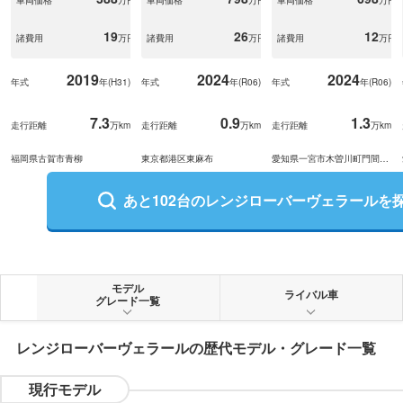
19
26
12
諸費用
万円
諸費用
万円
諸費用
万円
2019
2024
2024
年式
年(
H31
)
年式
年(
R06
)
年式
年(
R06
)
7.3
0.9
1.3
走行距離
万km
走行距離
万km
走行距離
万km
福岡県古賀市青柳
東京都港区東麻布
愛知県一宮市木曽川町門間大
坪
あと
102
台の
レンジローバーヴェラール
を
モデル
ライバル車
グレード一覧
レンジローバーヴェラール
の歴代モデル・グレード一覧
現行モデル