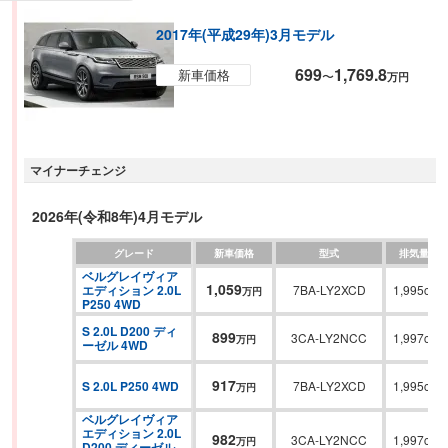
2017年(平成29年)3月モデル
699
1,769.8
新車価格
〜
万円
マイナーチェンジ
2026年(令和8年)4月モデル
グレード
新車価格
型式
排気量
ベルグレイヴィア
1,059
エディション 2.0L 
7BA-LY2XCD
1,995cc
万円
P250 4WD
S 2.0L D200 ディ
899
3CA-LY2NCC
1,997cc
万円
ーゼル 4WD
917
S 2.0L P250 4WD
7BA-LY2XCD
1,995cc
万円
ベルグレイヴィア
エディション 2.0L 
982
3CA-LY2NCC
1,997cc
万円
D200 ディーゼル 