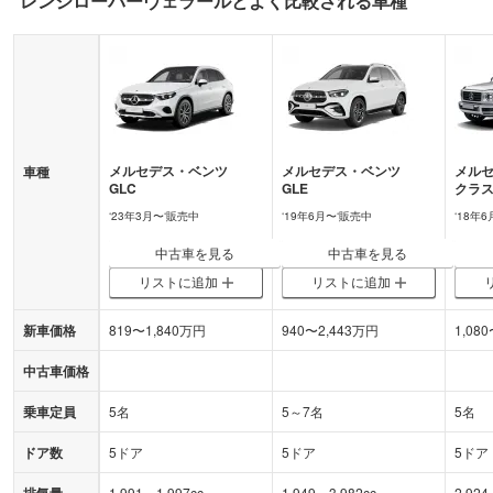
レンジローバーヴェラール
とよく比較される車種
メルセデス・ベンツ
メルセデス・ベンツ
メル
車種
GLC
GLE
クラ
‘
23年3月
〜‘
販売中
‘
19年6月
〜‘
販売中
‘
18年6
中古車を見る
中古車を見る
リストに追加
リストに追加
新車価格
819
〜
1,840
万円
940
〜
2,443
万円
1,080
中古車価格
乗車定員
5名
5～7名
5名
ドア数
5ドア
5ドア
5ドア
排気量
1,991～1,997cc
1,949～3,982cc
2,924