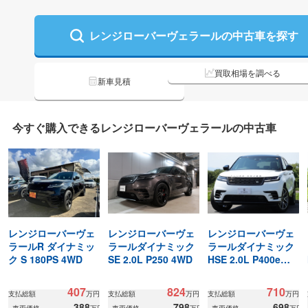
レンジローバーヴェラールの
中古車を探す
買取相場を調べる
新車見積
今すぐ購入できる
レンジローバーヴェラールの
中古車
レンジローバーヴェ
レンジローバーヴェ
レンジローバーヴェ
ラールR ダイナミッ
ラールダイナミック
ラールダイナミック
ク S 180PS 4WD
SE 2.0L P250 4WD
HSE 2.0L P400e
4WD新車保証/トップ
グレード/404ps
407
824
710
支払総額
万円
支払総額
万円
支払総額
万円
388
798
698
車両価格
万円
車両価格
万円
車両価格
万円