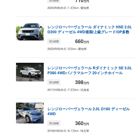
710
支払総額
万円
2024(R06)年式
/
1.3万km
/
愛知県
レンジローバーヴェラール
ダイナミック HSE 2.0L
D200 ディーゼル 4WD
後期/上級グレード/OP多数
660
支払総額
万円
2023(R05)年式
/
3万km
/
愛知県
レンジローバーヴェラール
Rダイナミック SE 3.0L
P380 4WD
パノラマルーフ 20インチホイール
398
支払総額
万円
2017(H29)年式
/
7.2万km
/
北海道
レンジローバーヴェラール
2.0L D180 ディーゼル
4WD
360
支払総額
万円
2018(H30)年式
/
6.1万km
/
埼玉県