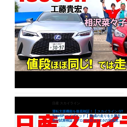
日産
スカイライン
運転支援機能を徹底検証！【 スカイライン GT
TypeSP ハイブリッド 】熟成の走りを土屋圭
市が試乗検証！プロパイロット2.0の完成度・
内外装や利便性を工藤貴宏 相沢菜々子が徹底