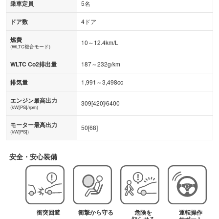
乗車定員
5名
ドア数
4ドア
燃費
10～12.4km/L
(WLTC複合モード)
WLTC Co2排出量
187～232g/km
排気量
1,991～3,498cc
エンジン最高出力
309
[
420
]/
6400
(kW[PS]/rpm)
モーター最高出力
50
[
68
]
(kW[PS])
安全・安心装備
衝突回避
衝撃から守る
危険を
運転操作