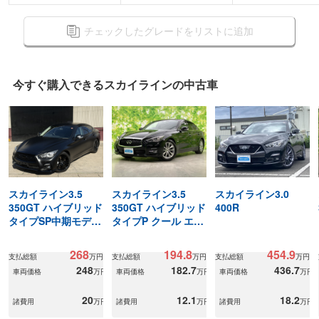
チェックしたグレードをリストに追加
今すぐ購入できる
スカイラインの
中古車
スカイライン3.5
スカイライン3.5
スカイライン3.0
350GT ハイブリッド
350GT ハイブリッド
400R
タイプSP中期モデ
タイプP クール エク
ル/マットブラック全
スクルーシブ
塗装
268
194.8
454.9
支払総額
万円
支払総額
万円
支払総額
万円
248
182.7
436.7
車両価格
万円
車両価格
万円
車両価格
万円
20
12.1
18.2
諸費用
万円
諸費用
万円
諸費用
万円