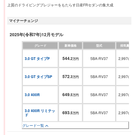
上質のドライビングプレジャーをもたらす日産FRセダンの集大成
マイナーチェンジ
2025年(令和7年)12月モデル
グレード
新車価格
型式
排気量
544
3.0 GT タイプP
.
2
5BA-RV37
2,997cc
万円
572
3.0 GT タイプSP
.
3
5BA-RV37
2,997cc
万円
649
3.0 400R
.
5
5BA-RV37
2,997cc
万円
3.0 400R リミテッ
693
.
5
5BA-RV37
2,997cc
万円
ド
グレード一覧