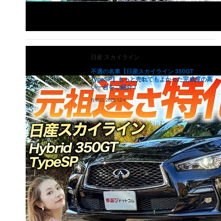
日産
スカイライン
不遇の名車【日産スカイライン 350GT
TypeSP】もっと売れてもよかった完成度の高
い一台をご紹介！
投稿日
2025/12/4