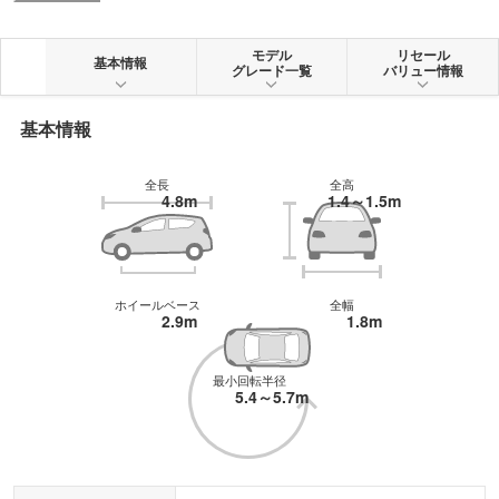
加された3.0L V型6気筒ターボの4タイプ。。ボディスタイルはセダンのみで、
従来モデルに対し全高を10mm下げ、全幅を50mm広げたロー&ワイドのプロポ
ーションを基本に、目力を感じさせるLEDヘッドランプ、FRらしい前傾姿勢を
モデル
リセール
基本情報
グレード一覧
バリュー情報
強調したサイドビュー、存在感に満ちた印象的なリヤビューで、躍動感と高揚
感、上質感を感じさせる。インテリアは、乗員全員が快適に移動できるゆとり
と上質さと快適さをあわせ持つ空間とされた。2019年には先進運転支援技術
基本情報
「プロパイロット 2.0」を搭載した。
全長
全高
4.8m
1.4～1.5m
ホイールベース
全幅
2.9m
1.8m
最小回転半径
5.4～5.7m