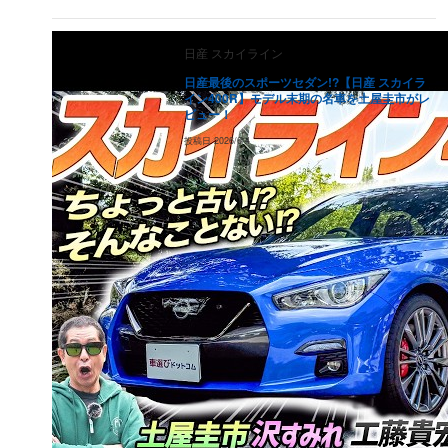
2017
年式
163.3
万円
104.5
万円
66.9
万円
42.8
万円
27.
（
204.1
万円）
日産
スカイライン
2016
年式
141.2
万円
90.4
万円
57.8
万円
37
万円
23.
（
176.5
万円）
日産最後のスポーツセダン!?【日産 スカイラ
イン400R】モデル末期の名車を土屋圭市がレ
2015
年式
117.3
万円
75.1
万円
48
万円
30.7
万円
19.
ビュー！
（
146.6
万円）
投稿日
2026/6/4
2014
年式
115
万円
73.6
万円
47.1
万円
30.2
万円
19.
（
143.8
万円）
2013
年式
107.1
万円
68.6
万円
43.9
万円
28.1
万円
18
（
133.9
万円）