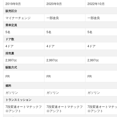
2019年9月
2020年9月
2022年10月
販売区分
マイナーチェンジ
一部改良
一部改良
乗車定員
5名
5名
5名
ドア数
4ドア
4ドア
4ドア
排気量
2,997cc
2,997cc
2,997cc
駆動方式
FR
FR
FR
燃料
ガソリン
ガソリン
ガソリン
トランスミッション
7段変速オートマチックフ
7段変速オートマチックフ
7段変速オートマチ
ロアシフト
ロアシフト
ロアシフト