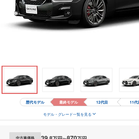
歴代モデル
最終モデル
12代目
11代
モデル・グレード一覧を見る
39
870
.
8
万円
万円
中古車価格
〜