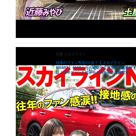
日産
スカイライン
往年のファン号泣の1台？【 スカイライン
NISMO 】400Rからの進化を土屋圭市が試乗検
証！往年ファンを泣かせる内外装を工藤貴宏
七瀬ななが解説
投稿日
2023/10/12