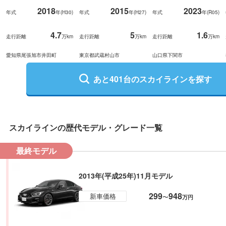
2018
2015
2023
年式
年(
H30
)
年式
年(
H27
)
年式
年(
R05
)
4.7
5
1.6
走行距離
万km
走行距離
万km
走行距離
万km
愛知県尾張旭市井田町
東京都武蔵村山市
山口県下関市
あと
401
台の
スカイライン
を探す
スカイライン
の歴代モデル・グレード一覧
最終モデル
2013年(平成25年)11月モデル
299
948
新車価格
〜
万円