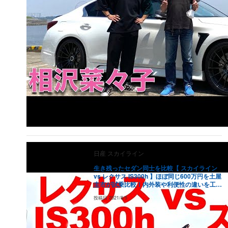
日産
スカイライン
生き残ったセダン同士を比較【 スカイライン
vs レクサス IS300h 】ほぼ同じ600万円を土屋
圭市が試乗比較！内外装や利便性の違いを工藤
貴宏 相沢菜々子が徹底比較！
投稿日
2021/8/5