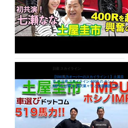
日産
スカイライン
【500馬力オーバーのスカイライン！】土屋圭
市 が 日産 スカイライン 400R の ホシノ
IMPUL 仕様 を 相沢菜々子 と徹底解説！星野
一樹が手掛けた、519馬力の400Rをドリキン
投稿日
2022/6/16
が試す！