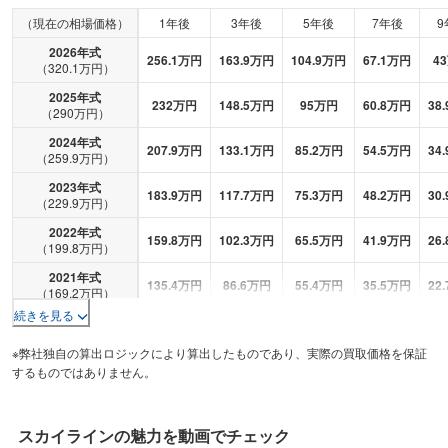
（現在の相場価格）
1年後
3年後
5年後
7年後
9
2026
年式
256.1
万円
163.9
万円
104.9
万円
67.1
万円
43
（
320.1
万円）
2025
年式
232
万円
148.5
万円
95
万円
60.8
万円
38.
（
290
万円）
2024
年式
207.9
万円
133.1
万円
85.2
万円
54.5
万円
34.
（
259.9
万円）
2023
年式
183.9
万円
117.7
万円
75.3
万円
48.2
万円
30.
（
229.9
万円）
2022
年式
159.8
万円
102.3
万円
65.5
万円
41.9
万円
26.
（
199.8
万円）
2021
年式
135.4
万円
86.6
万円
55.4
万円
35.5
万円
22.
（
169.2
万円）
続きを見る
2020
年式
236.1
万円
151.1
万円
96.7
万円
61.9
万円
39.
（
295.1
万円）
※弊社独自の算出ロジックにより算出したものであり、実際の買取価格を保証
2019
年式
するものではありません。
210.5
万円
134.7
万円
86.2
万円
55.2
万円
35.
（
263.1
万円）
2018
年式
183.8
万円
117.7
万円
75.3
万円
48.2
万円
30.
（
229.8
万円）
スカイライン
の魅力を動画でチェック