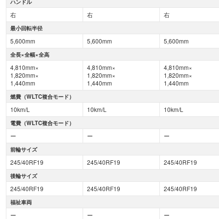
ハンドル
右
右
右
最小回転半径
5,600mm
5,600mm
5,600mm
全長×全幅×全高
4,810mm×
4,810mm×
4,810mm×
1,820mm×
1,820mm×
1,820mm×
1,440mm
1,440mm
1,440mm
燃費（WLTC複合モード）
10km/L
10km/L
10km/L
電費（WLTC複合モード）
ー
ー
ー
前輪サイズ
245/40RF19
245/40RF19
245/40RF19
後輪サイズ
245/40RF19
245/40RF19
245/40RF19
福祉車両
ー
ー
ー