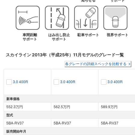
知らせる
サポート
車間距離
はみ出し防止
駐車サポート
視界サポート
サポート
サポート
スカイライン
2013年（平成25年）11月
モデルのグレード一覧
各グレードの詳細スペックを比較する
3.0 400R
3.0 400R
3.0 400R
新車価格
552.3万円
562.5万円
589.9万円
型式
5BA-RV37
5BA-RV37
5BA-RV37
販売開始年月