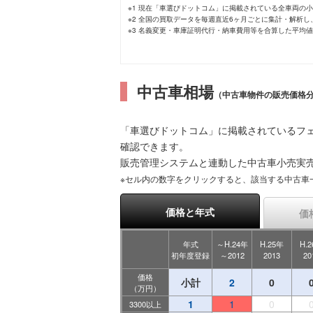
※1 現在「車選びドットコム」に掲載されている全車両の
※2 全国の買取データを毎週直近6ヶ月ごとに集計・解析
※3 名義変更・車庫証明代行・納車費用等を合算した平均
中古車相場
（中古車物件の販売価格
「車選びドットコム」に掲載されているフェ
確認できます。
販売管理システムと連動した中古車小売実
※セル内の数字をクリックすると、該当する中古車
価格と年式
価
年式
～H.24年
H.25年
H.
初年度登録
～2012
2013
20
価格
小計
2
0
（万円）
1
1
0
3300以上