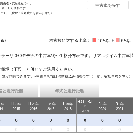
小売価格・支払総額です。
中古車を探す
し、算出した価格です。
値です。（税金・法定費用を含みません）
検索数に対する比率：
分布）
10%以上
5%以
ラーリ 360モデナの中古車物件価格分布表です。リアルタイム中古車
売相場（下段）と併せてご活用ください。
一覧が閲覧できます。※中古車相場は消費税込み価格です（一部、福祉車両を除く）
格と走行距離
年式と走行距離
H.31・R.1
26年
H.27年
H.28年
H.29年
H.30年
R.2年
R.3年
年
14
2015
2016
2017
2018
2020
2021
2019
0
0
0
0
0
0
0
0
0
0
0
0
0
0
0
0