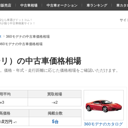
車販売店
中古車相場
中古車オークション
車ランキング
車カタ
サイ
報なら車選びドットコム！
車が揃う中古車検索サイト！
車
360モデナの中古車価格相場
360モデナの中古車価格相場
ーリ）の中古車価格相場
場。価格・年式・走行距離に応じた価格相場をご確認いただけます。
用平均
買取相場
-※3
-※2
高価格
掲載台数
.0
5
万円
台
※1
360モデナのカタログ