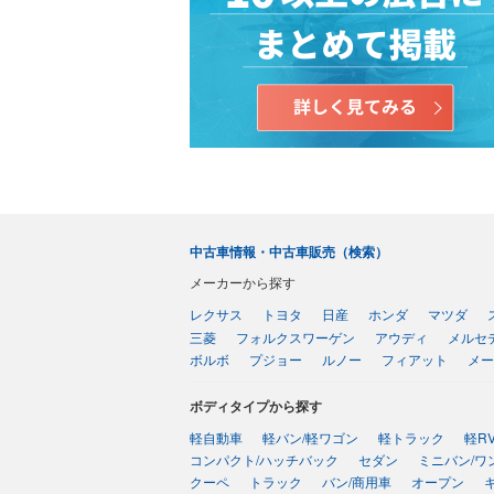
中古車情報・中古車販売（検索）
メーカーから探す
レクサス
トヨタ
日産
ホンダ
マツダ
三菱
フォルクスワーゲン
アウディ
メルセ
ボルボ
プジョー
ルノー
フィアット
メー
ボディタイプから探す
軽自動車
軽バン/軽ワゴン
軽トラック
軽R
コンパクト/ハッチバック
セダン
ミニバン/ワ
クーペ
トラック
バン/商用車
オープン