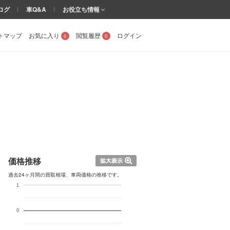
ログ
車Q&A
お役立ち情報
トマップ
お気に入り
閲覧履歴
ログイン
0
0
価格推移
過去24ヶ月間の買取相場、車両価格の推移です。
1
0