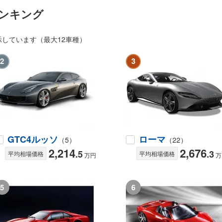
ンキング
しています（最大12車種）
2
3
GTC4ルッソ
ローマ
（5）
（22）
2,214
2,676
.5
.3
平均相場価格
平均相場価格
万円
万
5
6