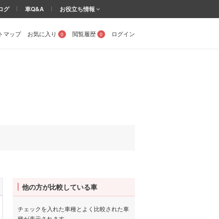
ログ
車Q&A
お役立ち情報
トマップ
お気に入り
閲覧履歴
ログイン
0
0
他の方が比較している車
チェックを入れた車種とよく比較された車
種が表示されます。