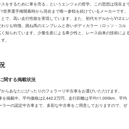
ースをするために車を売る」というエンツォの哲学。この思想は現在ま
のF1世界選手権開幕時から現在まで唯一参戦を続けているメーカーです。
とで、高い走行性能を実現しています。また、初代モデルからV12エ
だわりも特徴。跳ね馬のエンブレムと赤いボディカラー（ロッソ・コル
広く知られています。少量生産による希少性と、レース由来の技術によ
ます。
況
に関する掲載状況
プからあなたにぴったりのフェラーリ中古車をお選びいただけます。
車を掲載中。平均価格は2,442.2万円、走行距離は平均11,000km、平均
ィーラーの認定中古車まで、多彩な中古車をご用意しておりますので、ぜ