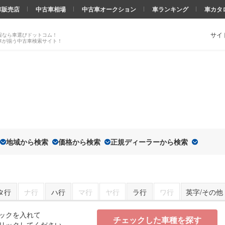
車販売店
中古車相場
中古車オークション
車ランキング
車カタ
サイ
報なら車選びドットコム！
車が揃う中古車検索サイト！
地域から検索
価格から検索
正規ディーラーから検索
タ行
ナ行
ハ行
マ行
ヤ行
ラ行
ワ行
英字/その他
ックを入れて
チェックした車種を探す
リックしてください。