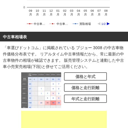
0
09
10
11
12
01
02
03
04
05
06
07
08
月
月
月
月
月
月
月
月
月
月
月
月
中古車…
中古車…
買取相場
1/2
中古車相場表
「車選びドットコム」に掲載されている プジョー 3008 の中古車物
件価格分布表です。 リアルタイム中古車情報だから、常に最新の中
古車物件の相場が確認できます。 販売管理システムと連動した中古
車小売実売相場(下段)と併せてご活用ください。
価格と年式
価格と走行距離
年式と走行距離