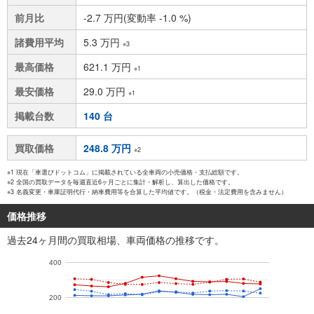
前月比
-2.7 万円(変動率 -1.0 %)
諸費用平均
5.3 万円
※3
最高価格
621.1 万円
※1
最安価格
29.0 万円
※1
掲載台数
140 台
買取価格
248.8 万円
※2
※1 現在「車選びドットコム」に掲載されている全車両の小売価格・支払総額です。
※2 全国の買取データを毎週直近6ヶ月ごとに集計・解析し、算出した価格です。
※3 名義変更・車庫証明代行・納車費用等を合算した平均値です。（税金・法定費用を含みません）
価格推移
過去24ヶ月間の買取相場、車両価格の推移です。
400
200