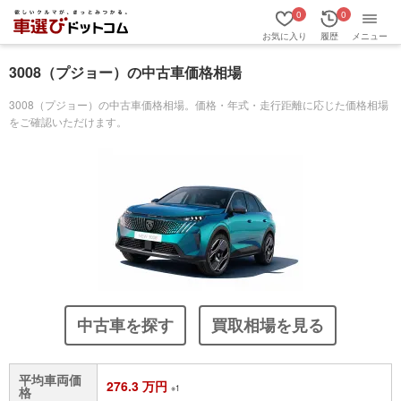
0
0
お気に入り
履歴
メニュー
3008（プジョー）の中古車価格相場
3008（プジョー）の中古車価格相場。価格・年式・走行距離に応じた価格相場
をご確認いただけます。
中古車を探す
買取相場を見る
平均車両価
276.3 万円
※1
格