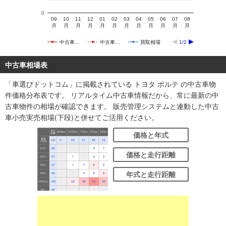
0
09
10
11
12
01
02
03
04
05
06
07
08
月
月
月
月
月
月
月
月
月
月
月
月
中古車…
中古車…
買取相場
1/2
中古車相場表
「車選びドットコム」に掲載されている トヨタ ポルテ の中古車物
件価格分布表です。 リアルタイム中古車情報だから、常に最新の中
古車物件の相場が確認できます。 販売管理システムと連動した中古
車小売実売相場(下段)と併せてご活用ください。
価格と年式
価格と走行距離
年式と走行距離