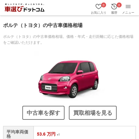
0
0
お気に入り
履歴
メニュー
ポルテ（トヨタ）の中古車価格相場
ポルテ（トヨタ）の中古車価格相場。価格・年式・走行距離に応じた価格相場
をご確認いただけます。
中古車を探す
買取相場を見る
平均車両価
53.6 万円
※1
格