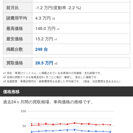
前月比
-1.2 万円(変動率 -2.2 %)
諸費用平均
4.3 万円
※3
最高価格
148.0 万円
※1
最安価格
15.2 万円
※1
掲載台数
249 台
買取価格
28.5 万円
※2
※1 現在「車選びドットコム」に掲載されている全車両の小売価格・支払総額です。
※2 全国の買取データを毎週直近6ヶ月ごとに集計・解析し、算出した価格です。
※3 名義変更・車庫証明代行・納車費用等を合算した平均値です。（税金・法定費用を含みません）
価格推移
過去24ヶ月間の買取相場、車両価格の推移です。
100
50