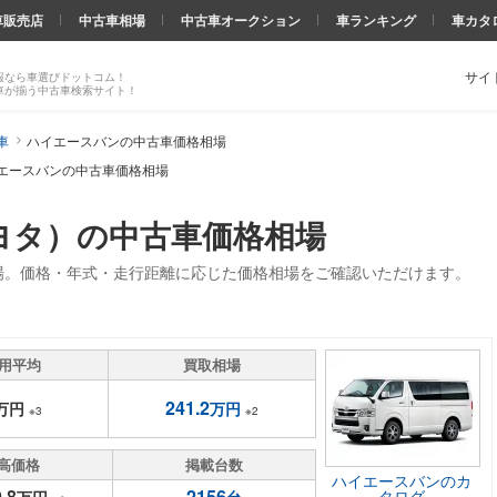
車販売店
中古車相場
中古車オークション
車ランキング
車カタ
サイ
報なら車選びドットコム！
車が揃う中古車検索サイト！
車
ハイエースバンの中古車価格相場
エースバンの中古車価格相場
ヨタ）の中古車価格相場
場。価格・年式・走行距離に応じた価格相場をご確認いただけます。
用平均
買取相場
241.2
万円
万円
※3
※2
高価格
掲載台数
ハイエースバンのカ
.8
2156
タログ