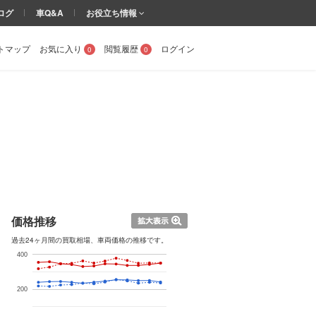
ログ
車Q&A
お役立ち情報
トマップ
お気に入り
閲覧履歴
ログイン
0
0
価格推移
過去24ヶ月間の買取相場、車両価格の推移です。
400
200