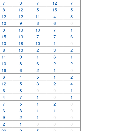
7
3
7
12
7
8
12
5
15
5
12
12
11
4
3
10
9
8
6
0
8
13
10
7
1
15
13
7
7
6
10
18
10
1
0
8
10
2
3
2
11
9
1
6
1
10
8
6
2
2
16
6
2
1
0
6
4
5
1
2
12
5
3
2
4
6
8
0
0
1
4
7
1
0
1
7
5
1
2
0
6
3
1
1
0
9
2
1
0
0
2
1
0
0
0
20
2
5
0
0