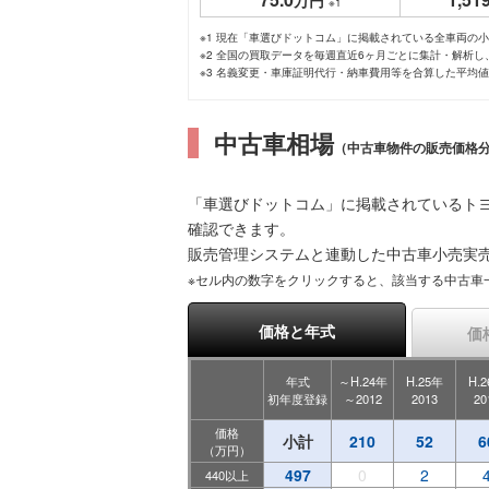
万円
※1
※1 現在「車選びドットコム」に掲載されている全車両の
※2 全国の買取データを毎週直近6ヶ月ごとに集計・解析
※3 名義変更・車庫証明代行・納車費用等を合算した平均
中古車相場
（中古車物件の販売価格
「車選びドットコム」に掲載されているト
確認できます。
販売管理システムと連動した中古車小売実
※セル内の数字をクリックすると、該当する中古車
価格と年式
価
年式
～H.24年
H.25年
H.
初年度登録
～2012
2013
20
価格
小計
210
52
6
（万円）
497
0
2
440以上