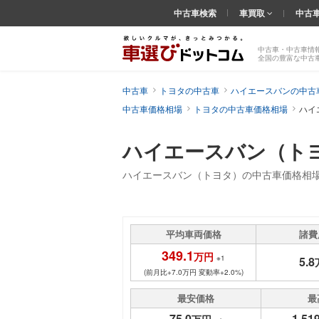
中古車検索
車買取
中古
中古車・中古車情
全国の豊富な中古
中古車
トヨタの中古車
ハイエースバンの中古
中古車価格相場
トヨタの中古車価格相場
ハイ
ハイエースバン（ト
ハイエースバン（トヨタ）の中古車価格相
平均車両価格
諸費
349.1
万円
※1
5.8
(前月比+7.0万円 変動率+2.0%)
最安価格
最
75.0
1,519