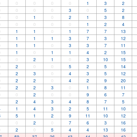
0
0
0
0
0
1
3
2
0
0
0
0
3
0
5
2
0
0
1
0
2
1
3
8
0
0
0
0
0
1
2
4
0
1
1
0
1
7
7
13
0
1
1
1
3
7
3
12
0
1
1
0
3
3
7
11
0
1
0
1
1
4
2
15
0
0
2
1
0
3
10
15
0
2
0
0
5
2
5
14
0
2
3
0
4
3
5
12
0
2
2
0
4
2
9
20
0
2
2
3
0
1
8
11
0
0
2
0
0
9
6
7
1
2
4
3
4
8
7
5
4
1
4
3
2
5
11
10
3
5
1
2
9
11
10
12
1
0
2
0
7
6
3
16
0
2
0
5
4
4
13
16
7
59
37
26
43
44
30
42