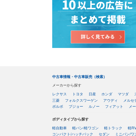
中古車情報・中古車販売（検索）
メーカーから探す
レクサス
トヨタ
日産
ホンダ
マツダ
三菱
フォルクスワーゲン
アウディ
メルセ
ボルボ
プジョー
ルノー
フィアット
メー
ボディタイプから探す
軽自動車
軽バン/軽ワゴン
軽トラック
軽R
コンパクト/ハッチバック
セダン
ミニバン/ワ