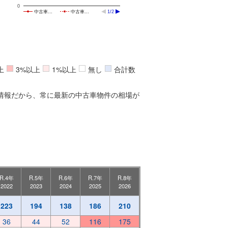
0
中古車…
中古車…
1/2
上
3%以上
1%以上
無し
合計数
情報だから、常に最新の中古車物件の相場が
R.4年
R.5年
R.6年
R.7年
R.8年
2022
2023
2024
2025
2026
223
194
138
186
210
36
44
52
116
175