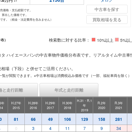
万円
台
※1
中古車を探す
小売価格・支払総額です。
し、算出した価格です。
買取相場を見る
値です。（税金・法定費用を含みません）
検索数に対する比率：
分布）
10%以上
5%以
ヨタ ハイエースバンの中古車物件価格分布表です。リアルタイム中古車
売相場（下段）と併せてご活用ください。
一覧が閲覧できます。※中古車相場は消費税込み価格です（一部、福祉車両を除く）
格と走行距離
年式と走行距離
H.31・R.1
26年
H.27年
H.28年
H.29年
H.30年
R.2年
R.3年
年
14
2015
2016
2017
2018
2020
2021
2019
0
81
66
49
106
129
158
281
4
0
3
4
11
7
9
34