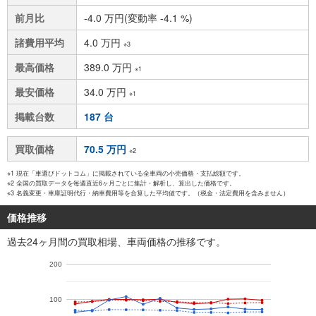
前月比
-4.0 万円(変動率 -4.1 %)
諸費用平均
4.0 万円
※3
最高価格
389.0 万円
※1
最安価格
34.0 万円
※1
掲載台数
187 台
買取価格
70.5 万円
※2
※1 現在「車選びドットコム」に掲載されている全車両の小売価格・支払総額です。
※2 全国の買取データを毎週直近6ヶ月ごとに集計・解析し、算出した価格です。
※3 名義変更・車庫証明代行・納車費用等を合算した平均値です。（税金・法定費用を含みません）
価格推移
過去24ヶ月間の買取相場、車両価格の推移です。
200
100