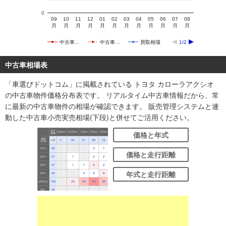
0
09
10
11
12
01
02
03
04
05
06
07
08
月
月
月
月
月
月
月
月
月
月
月
月
中古車…
中古車…
買取相場
1/2
中古車相場表
「車選びドットコム」に掲載されている トヨタ カローラアクシオ
の中古車物件価格分布表です。 リアルタイム中古車情報だから、常
に最新の中古車物件の相場が確認できます。 販売管理システムと連
動した中古車小売実売相場(下段)と併せてご活用ください。
価格と年式
価格と走行距離
年式と走行距離