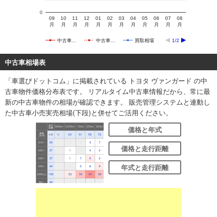
0
09
10
11
12
01
02
03
04
05
06
07
08
月
月
月
月
月
月
月
月
月
月
月
月
中古車…
中古車…
買取相場
1/2
中古車相場表
「車選びドットコム」に掲載されている トヨタ ヴァンガード の中
古車物件価格分布表です。 リアルタイム中古車情報だから、常に最
新の中古車物件の相場が確認できます。 販売管理システムと連動し
た中古車小売実売相場(下段)と併せてご活用ください。
価格と年式
価格と走行距離
年式と走行距離