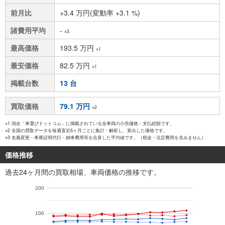
前月比
+3.4 万円(変動率 +3.1 %)
諸費用平均
-
※3
最高価格
193.5 万円
※1
最安価格
82.5 万円
※1
掲載台数
13 台
買取価格
79.1 万円
※2
※1 現在「車選びドットコム」に掲載されている全車両の小売価格・支払総額です。
※2 全国の買取データを毎週直近6ヶ月ごとに集計・解析し、算出した価格です。
※3 名義変更・車庫証明代行・納車費用等を合算した平均値です。（税金・法定費用を含みません）
価格推移
過去24ヶ月間の買取相場、車両価格の推移です。
200
100