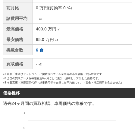
前月比
0 万円(変動率 0 %)
諸費用平均
-
※3
最高価格
400.0 万円
※1
最安価格
65.0 万円
※1
掲載台数
6 台
買取価格
-
※2
※1 現在「車選びドットコム」に掲載されている全車両の小売価格・支払総額です。
※2 全国の買取データを毎週直近6ヶ月ごとに集計・解析し、算出した価格です。
※3 名義変更・車庫証明代行・納車費用等を合算した平均値です。（税金・法定費用を含みません）
価格推移
過去24ヶ月間の買取相場、車両価格の推移です。
1
0