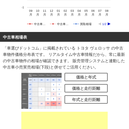
-1
09
10
11
12
01
02
03
04
05
06
07
08
月
月
月
月
月
月
月
月
月
月
月
月
中古車…
中古車…
買取相場
1/2
中古車相場表
「車選びドットコム」に掲載されている トヨタ ヴェロッサ の中古
車物件価格分布表です。 リアルタイム中古車情報だから、常に最新
の中古車物件の相場が確認できます。 販売管理システムと連動した
中古車小売実売相場(下段)と併せてご活用ください。
価格と年式
価格と走行距離
年式と走行距離