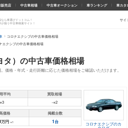
車販売店
中古車相場
中古車オークション
車ランキング
車カタ
サイ
報なら車選びドットコム！
車が揃う中古車検索サイト！
車
コロナエクシブの中古車価格相場
ナエクシブの中古車価格相場
ヨタ）の中古車価格相場
場。価格・年式・走行距離に応じた価格相場をご確認いただけます。
用平均
買取相場
-※3
-※2
高価格
掲載台数
0
1
万円
台
※1
コロナエクシブのカ
タログ