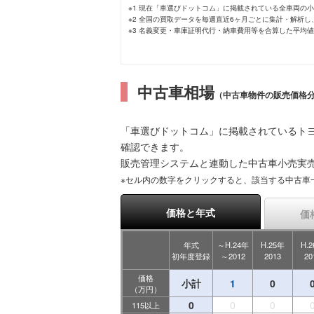
※1 現在「車選びドットコム」に掲載されている全車両の
※2 全国の買取データを毎週直近6ヶ月ごとに集計・解析
※3 名義変更・車庫証明代行・納車費用等を合算した平均
中古車相場
（中古車物件の販売価格
「車選びドットコム」に掲載されているト
確認できます。
販売管理システムと連動した中古車小売実
※セル内の数字をクリックすると、該当する中古車
価格と年式
価
年式
～H.24年
H.25年
H.
初年度登録
～2012
2013
20
価格
小計
1
0
（万円）
0
0
0
115以上