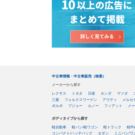
中古車情報・中古車販売（検索）
メーカーから探す
レクサス
トヨタ
日産
ホンダ
マツダ
三菱
フォルクスワーゲン
アウディ
メルセ
ボルボ
プジョー
ルノー
フィアット
メー
ボディタイプから探す
軽自動車
軽バン/軽ワゴン
軽トラック
軽R
コンパクト/ハッチバック
セダン
ミニバン/ワ