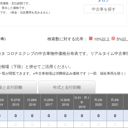
小売価格・支払総額です。
し、算出した価格です。
中古車を探す
値です。（税金・法定費用を含みません）
検索数に対する比率：
分布）
10%以上
5%以
ヨタ コロナエクシブの中古車物件価格分布表です。リアルタイム中古車
売相場（下段）と併せてご活用ください。
一覧が閲覧できます。※中古車相場は消費税込み価格です（一部、福祉車両を除く）
格と走行距離
年式と走行距離
H.31・R.1
26年
H.27年
H.28年
H.29年
H.30年
R.2年
R.3年
年
14
2015
2016
2017
2018
2020
2021
2019
0
0
0
0
0
0
0
0
0
0
0
0
0
0
0
0