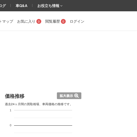
ログ
車Q&A
お役立ち情報
トマップ
お気に入り
閲覧履歴
ログイン
0
0
価格推移
過去24ヶ月間の買取相場、車両価格の推移です。
1
0