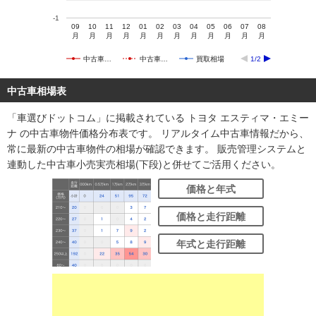
-1
09
10
11
12
01
02
03
04
05
06
07
08
月
月
月
月
月
月
月
月
月
月
月
月
中古車…
中古車…
買取相場
1/2
中古車相場表
「車選びドットコム」に掲載されている トヨタ エスティマ・エミー
ナ の中古車物件価格分布表です。 リアルタイム中古車情報だから、
常に最新の中古車物件の相場が確認できます。 販売管理システムと
連動した中古車小売実売相場(下段)と併せてご活用ください。
価格と年式
価格と走行距離
年式と走行距離