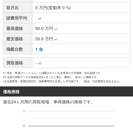
前月比
0 万円(変動率 0 %)
諸費用平均
-
※3
最高価格
50.0 万円
※1
最安価格
50.0 万円
※1
掲載台数
1 台
買取価格
-
※2
※1 現在「車選びドットコム」に掲載されている全車両の小売価格・支払総額です。
※2 全国の買取データを毎週直近6ヶ月ごとに集計・解析し、算出した価格です。
※3 名義変更・車庫証明代行・納車費用等を合算した平均値です。（税金・法定費用を含みません）
価格推移
過去24ヶ月間の買取相場、車両価格の推移です。
1
0