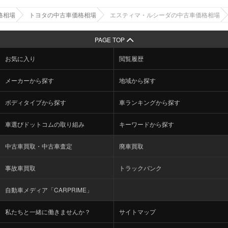
格相場
トヨタの中古車価格相場
エスティマ・ルシーダの中古車価格相場
PAGE TOP
お気に入り
閲覧履歴
メーカーから探す
地域から探す
ボディタイプから探す
車ランキングから探す
車選びドットコムの取り組み
キーワードから探す
中古車買取・中古車査定
廃車買取
事故車買取
トラックバンク
自動車メディア「CARPRIME」
私たちと一緒に働きませんか？
サイトマップ