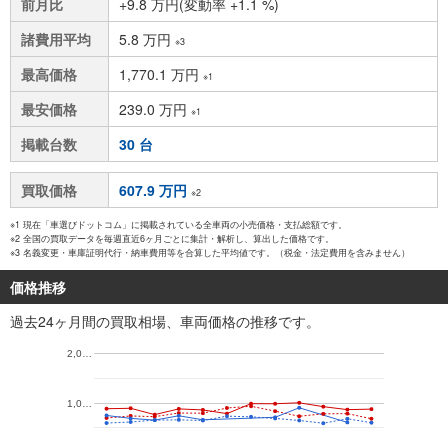
前月比
+9.8 万円(変動率 +1.1 %)
諸費用平均
5.8 万円
※3
最高価格
1,770.1 万円
※1
最安価格
239.0 万円
※1
掲載台数
30 台
買取価格
607.9 万円
※2
※1 現在「車選びドットコム」に掲載されている全車両の小売価格・支払総額です。
※2 全国の買取データを毎週直近6ヶ月ごとに集計・解析し、算出した価格です。
※3 名義変更・車庫証明代行・納車費用等を合算した平均値です。（税金・法定費用を含みません）
価格推移
過去24ヶ月間の買取相場、車両価格の推移です。
2,0…
1,0…