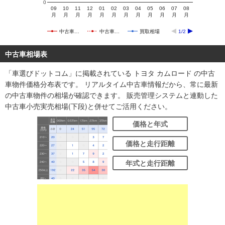
0
09
10
11
12
01
02
03
04
05
06
07
08
月
月
月
月
月
月
月
月
月
月
月
月
中古車…
中古車…
買取相場
1/2
中古車相場表
「車選びドットコム」に掲載されている トヨタ カムロード の中古
車物件価格分布表です。 リアルタイム中古車情報だから、常に最新
の中古車物件の相場が確認できます。 販売管理システムと連動した
中古車小売実売相場(下段)と併せてご活用ください。
価格と年式
価格と走行距離
年式と走行距離