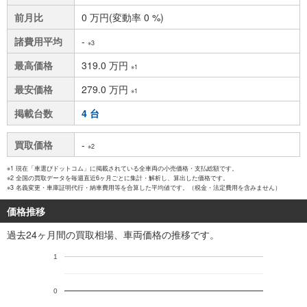
前月比
0 万円(変動率 0 %)
諸費用平均
-
※3
最高価格
319.0 万円
※1
最安価格
279.0 万円
※1
掲載台数
4 台
買取価格
-
※2
※1 現在「車選びドットコム」に掲載されている全車両の小売価格・支払総額です。
※2 全国の買取データを毎週直近6ヶ月ごとに集計・解析し、算出した価格です。
※3 名義変更・車庫証明代行・納車費用等を合算した平均値です。（税金・法定費用を含みません）
価格推移
過去24ヶ月間の買取相場、車両価格の推移です。
1
0