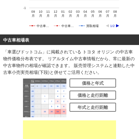
-1
09
10
11
12
01
02
03
04
05
06
07
08
月
月
月
月
月
月
月
月
月
月
月
月
中古車…
中古車…
買取相場
1/2
中古車相場表
「車選びドットコム」に掲載されている トヨタ オリジン の中古車
物件価格分布表です。 リアルタイム中古車情報だから、常に最新の
中古車物件の相場が確認できます。 販売管理システムと連動した中
古車小売実売相場(下段)と併せてご活用ください。
価格と年式
価格と走行距離
年式と走行距離