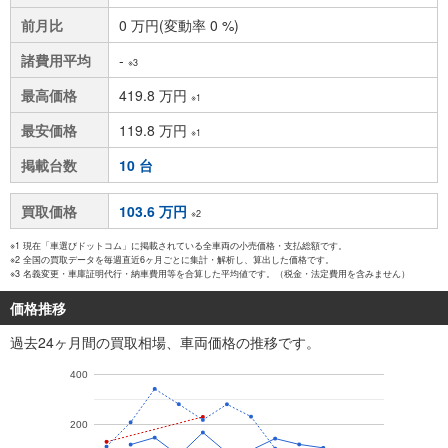
前月比
0 万円(変動率 0 %)
諸費用平均
-
※3
最高価格
419.8 万円
※1
最安価格
119.8 万円
※1
掲載台数
10 台
買取価格
103.6 万円
※2
※1 現在「車選びドットコム」に掲載されている全車両の小売価格・支払総額です。
※2 全国の買取データを毎週直近6ヶ月ごとに集計・解析し、算出した価格です。
※3 名義変更・車庫証明代行・納車費用等を合算した平均値です。（税金・法定費用を含みません）
価格推移
過去24ヶ月間の買取相場、車両価格の推移です。
400
200