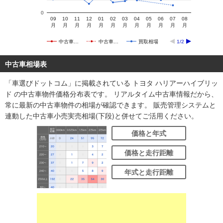
0
09
10
11
12
01
02
03
04
05
06
07
08
月
月
月
月
月
月
月
月
月
月
月
月
中古車…
中古車…
買取相場
1/2
中古車相場表
「車選びドットコム」に掲載されている トヨタ ハリアーハイブリッ
ド の中古車物件価格分布表です。 リアルタイム中古車情報だから、
常に最新の中古車物件の相場が確認できます。 販売管理システムと
連動した中古車小売実売相場(下段)と併せてご活用ください。
価格と年式
価格と走行距離
年式と走行距離