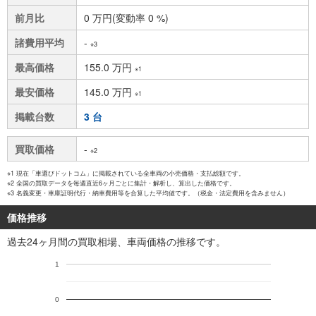
前月比
0 万円(変動率 0 %)
諸費用平均
-
※3
最高価格
155.0 万円
※1
最安価格
145.0 万円
※1
掲載台数
3 台
買取価格
-
※2
※1 現在「車選びドットコム」に掲載されている全車両の小売価格・支払総額です。
※2 全国の買取データを毎週直近6ヶ月ごとに集計・解析し、算出した価格です。
※3 名義変更・車庫証明代行・納車費用等を合算した平均値です。（税金・法定費用を含みません）
価格推移
過去24ヶ月間の買取相場、車両価格の推移です。
1
0