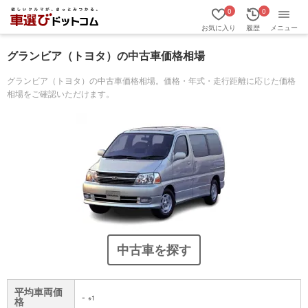
0
0
お気に入り
履歴
メニュー
グランビア（トヨタ）の中古車価格相場
グランビア（トヨタ）の中古車価格相場。価格・年式・走行距離に応じた価格
相場をご確認いただけます。
中古車を探す
平均車両価
-
※1
格