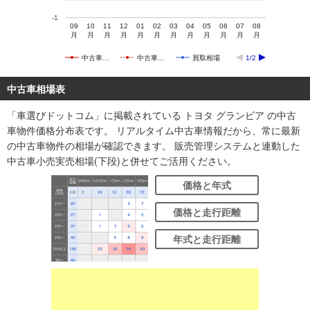
-1
09
10
11
12
01
02
03
04
05
06
07
08
月
月
月
月
月
月
月
月
月
月
月
月
中古車…
中古車…
買取相場
1/2
中古車相場表
「車選びドットコム」に掲載されている トヨタ グランビア の中古
車物件価格分布表です。 リアルタイム中古車情報だから、常に最新
の中古車物件の相場が確認できます。 販売管理システムと連動した
中古車小売実売相場(下段)と併せてご活用ください。
価格と年式
価格と走行距離
年式と走行距離