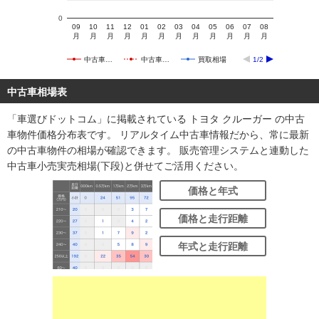
0
09
10
11
12
01
02
03
04
05
06
07
08
月
月
月
月
月
月
月
月
月
月
月
月
中古車…
中古車…
買取相場
1/2
中古車相場表
「車選びドットコム」に掲載されている トヨタ クルーガー の中古
車物件価格分布表です。 リアルタイム中古車情報だから、常に最新
の中古車物件の相場が確認できます。 販売管理システムと連動した
中古車小売実売相場(下段)と併せてご活用ください。
価格と年式
価格と走行距離
年式と走行距離