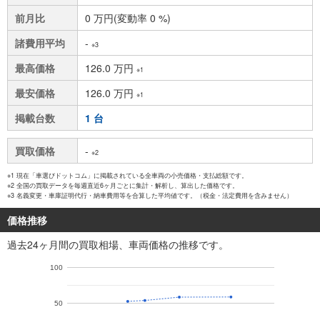
前月比
0 万円(変動率 0 %)
諸費用平均
-
※3
最高価格
126.0 万円
※1
最安価格
126.0 万円
※1
掲載台数
1 台
買取価格
-
※2
※1 現在「車選びドットコム」に掲載されている全車両の小売価格・支払総額です。
※2 全国の買取データを毎週直近6ヶ月ごとに集計・解析し、算出した価格です。
※3 名義変更・車庫証明代行・納車費用等を合算した平均値です。（税金・法定費用を含みません）
価格推移
過去24ヶ月間の買取相場、車両価格の推移です。
100
50