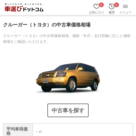
0
0
お気に入り
履歴
メニュー
クルーガー（トヨタ）の中古車価格相場
クルーガー（トヨタ）の中古車価格相場。価格・年式・走行距離に応じた価格
相場をご確認いただけます。
中古車を探す
平均車両価
-
※1
格