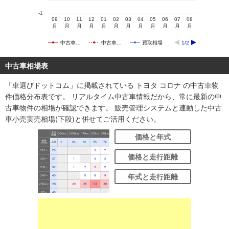
-1
09
10
11
12
01
02
03
04
05
06
07
08
月
月
月
月
月
月
月
月
月
月
月
月
中古車…
中古車…
買取相場
1/2
中古車相場表
「車選びドットコム」に掲載されている トヨタ コロナ の中古車物
件価格分布表です。 リアルタイム中古車情報だから、常に最新の中
古車物件の相場が確認できます。 販売管理システムと連動した中古
車小売実売相場(下段)と併せてご活用ください。
価格と年式
価格と走行距離
年式と走行距離