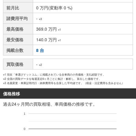
前月比
0 万円(変動率 0 %)
諸費用平均
-
※3
最高価格
369.0 万円
※1
最安価格
140.0 万円
※1
掲載台数
8 台
買取価格
-
※2
※1 現在「車選びドットコム」に掲載されている全車両の小売価格・支払総額です。
※2 全国の買取データを毎週直近6ヶ月ごとに集計・解析し、算出した価格です。
※3 名義変更・車庫証明代行・納車費用等を合算した平均値です。（税金・法定費用を含みません）
価格推移
過去24ヶ月間の買取相場、車両価格の推移です。
1
0