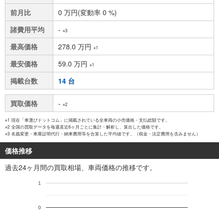
前月比
0 万円(変動率 0 %)
諸費用平均
-
※3
最高価格
278.0 万円
※1
最安価格
59.0 万円
※1
掲載台数
14 台
買取価格
-
※2
※1 現在「車選びドットコム」に掲載されている全車両の小売価格・支払総額です。
※2 全国の買取データを毎週直近6ヶ月ごとに集計・解析し、算出した価格です。
※3 名義変更・車庫証明代行・納車費用等を合算した平均値です。（税金・法定費用を含みません）
価格推移
過去24ヶ月間の買取相場、車両価格の推移です。
1
0