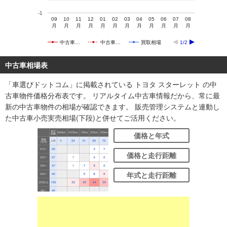
-1
09
10
11
12
01
02
03
04
05
06
07
08
月
月
月
月
月
月
月
月
月
月
月
月
中古車…
中古車…
買取相場
1/2
中古車相場表
「車選びドットコム」に掲載されている トヨタ スターレット の中
古車物件価格分布表です。 リアルタイム中古車情報だから、常に最
新の中古車物件の相場が確認できます。 販売管理システムと連動し
た中古車小売実売相場(下段)と併せてご活用ください。
価格と年式
価格と走行距離
年式と走行距離