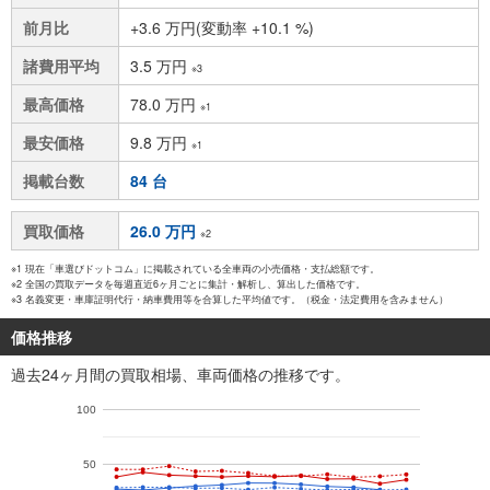
前月比
+3.6 万円(変動率 +10.1 %)
諸費用平均
3.5 万円
※3
最高価格
78.0 万円
※1
最安価格
9.8 万円
※1
掲載台数
84 台
買取価格
26.0 万円
※2
※1 現在「車選びドットコム」に掲載されている全車両の小売価格・支払総額です。
※2 全国の買取データを毎週直近6ヶ月ごとに集計・解析し、算出した価格です。
※3 名義変更・車庫証明代行・納車費用等を合算した平均値です。（税金・法定費用を含みません）
価格推移
過去24ヶ月間の買取相場、車両価格の推移です。
100
50