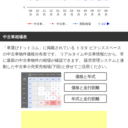
0
09
10
11
12
01
02
03
04
05
06
07
08
月
月
月
月
月
月
月
月
月
月
月
月
中古車…
中古車…
買取相場
1/2
中古車相場表
「車選びドットコム」に掲載されている トヨタ ピクシススペース
の中古車物件価格分布表です。 リアルタイム中古車情報だから、常
に最新の中古車物件の相場が確認できます。 販売管理システムと連
動した中古車小売実売相場(下段)と併せてご活用ください。
価格と年式
価格と走行距離
年式と走行距離