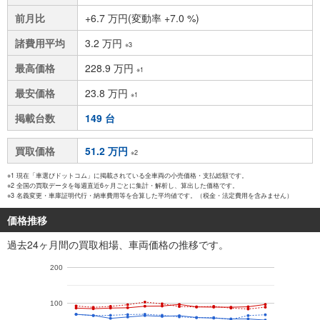
前月比
+6.7 万円(変動率 +7.0 %)
諸費用平均
3.2 万円
※3
最高価格
228.9 万円
※1
最安価格
23.8 万円
※1
掲載台数
149 台
買取価格
51.2 万円
※2
※1 現在「車選びドットコム」に掲載されている全車両の小売価格・支払総額です。
※2 全国の買取データを毎週直近6ヶ月ごとに集計・解析し、算出した価格です。
※3 名義変更・車庫証明代行・納車費用等を合算した平均値です。（税金・法定費用を含みません）
価格推移
過去24ヶ月間の買取相場、車両価格の推移です。
200
100