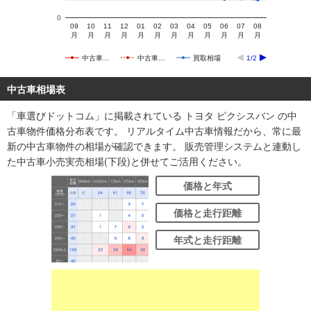
0
09
10
11
12
01
02
03
04
05
06
07
08
月
月
月
月
月
月
月
月
月
月
月
月
中古車…
中古車…
買取相場
1/2
中古車相場表
「車選びドットコム」に掲載されている トヨタ ピクシスバン の中
古車物件価格分布表です。 リアルタイム中古車情報だから、常に最
新の中古車物件の相場が確認できます。 販売管理システムと連動し
た中古車小売実売相場(下段)と併せてご活用ください。
価格と年式
価格と走行距離
年式と走行距離