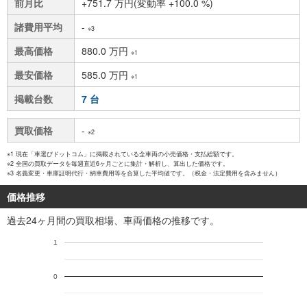
前月比
+751.7 万円(変動率 +100.0 %)
諸費用平均
-
※3
最高価格
880.0 万円
※1
最安価格
585.0 万円
※1
掲載台数
7 台
買取価格
-
※2
※1 現在「車選びドットコム」に掲載されている全車両の小売価格・支払総額です。
※2 全国の買取データを毎週直近6ヶ月ごとに集計・解析し、算出した価格です。
※3 名義変更・車庫証明代行・納車費用等を合算した平均値です。（税金・法定費用を含みません）
価格推移
過去24ヶ月間の買取相場、車両価格の推移です。
1
0