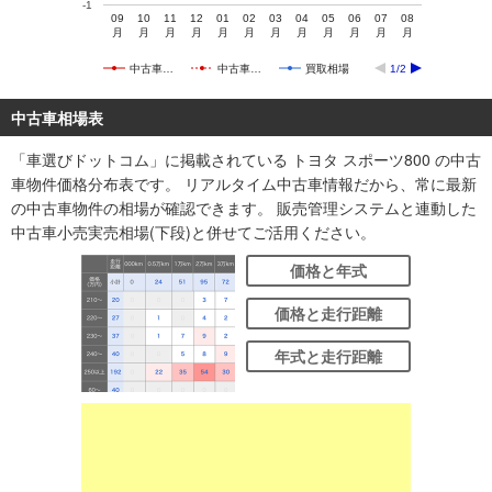
-1
09
10
11
12
01
02
03
04
05
06
07
08
月
月
月
月
月
月
月
月
月
月
月
月
中古車…
中古車…
買取相場
1/2
中古車相場表
「車選びドットコム」に掲載されている トヨタ スポーツ800 の中古
車物件価格分布表です。 リアルタイム中古車情報だから、常に最新
の中古車物件の相場が確認できます。 販売管理システムと連動した
中古車小売実売相場(下段)と併せてご活用ください。
価格と年式
価格と走行距離
年式と走行距離