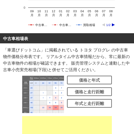
0
09
10
11
12
01
02
03
04
05
06
07
08
月
月
月
月
月
月
月
月
月
月
月
月
中古車…
中古車…
買取相場
1/2
中古車相場表
「車選びドットコム」に掲載されている トヨタ プログレ の中古車
物件価格分布表です。 リアルタイム中古車情報だから、常に最新の
中古車物件の相場が確認できます。 販売管理システムと連動した中
古車小売実売相場(下段)と併せてご活用ください。
価格と年式
価格と走行距離
年式と走行距離