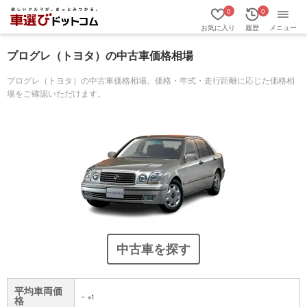
0
0
お気に入り
履歴
メニュー
プログレ（トヨタ）の中古車価格相場
プログレ（トヨタ）の中古車価格相場。価格・年式・走行距離に応じた価格相
場をご確認いただけます。
中古車を探す
平均車両価
-
※1
格