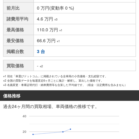
前月比
0 万円(変動率 0 %)
諸費用平均
4.6 万円
※3
最高価格
110.0 万円
※1
最安価格
66.6 万円
※1
掲載台数
3 台
買取価格
-
※2
※1 現在「車選びドットコム」に掲載されている全車両の小売価格・支払総額です。
※2 全国の買取データを毎週直近6ヶ月ごとに集計・解析し、算出した価格です。
※3 名義変更・車庫証明代行・納車費用等を合算した平均値です。（税金・法定費用を含みません）
価格推移
過去24ヶ月間の買取相場、車両価格の推移です。
40
20