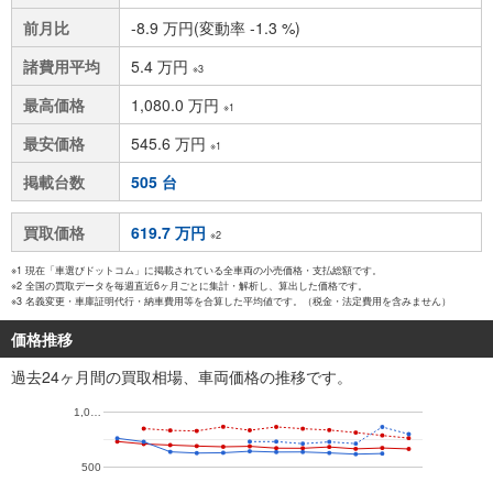
前月比
-8.9 万円(変動率 -1.3 %)
諸費用平均
5.4 万円
※3
最高価格
1,080.0 万円
※1
最安価格
545.6 万円
※1
掲載台数
505 台
買取価格
619.7 万円
※2
※1 現在「車選びドットコム」に掲載されている全車両の小売価格・支払総額です。
※2 全国の買取データを毎週直近6ヶ月ごとに集計・解析し、算出した価格です。
※3 名義変更・車庫証明代行・納車費用等を合算した平均値です。（税金・法定費用を含みません）
価格推移
過去24ヶ月間の買取相場、車両価格の推移です。
1,0…
500