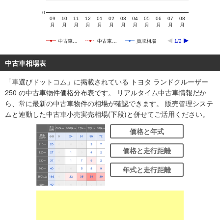
0
09
10
11
12
01
02
03
04
05
06
07
08
月
月
月
月
月
月
月
月
月
月
月
月
中古車…
中古車…
買取相場
1/2
中古車相場表
「車選びドットコム」に掲載されている トヨタ ランドクルーザー
250 の中古車物件価格分布表です。 リアルタイム中古車情報だか
ら、常に最新の中古車物件の相場が確認できます。 販売管理システ
ムと連動した中古車小売実売相場(下段)と併せてご活用ください。
価格と年式
価格と走行距離
年式と走行距離