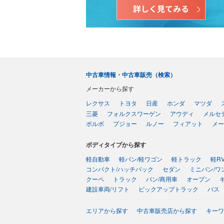
中古車情報・中古車販売（検索）
メーカーから探す
レクサス
トヨタ
日産
ホンダ
マツダ
三菱
フォルクスワーゲン
アウディ
メルセ
ボルボ
プジョー
ルノー
フィアット
メー
ボディタイプから探す
軽自動車
軽バン/軽ワゴン
軽トラック
軽R
コンパクト/ハッチバック
セダン
ミニバン/ワ
クーペ
トラック
バン/商用車
オープン
建設車両/リフト
ピックアップトラック
バス
エリアから探す
中古車販売店から探す
キーワ