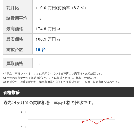
前月比
+10.0 万円(変動率 +6.2 %)
諸費用平均
-
※3
最高価格
174.9 万円
※1
最安価格
106.9 万円
※1
掲載台数
15 台
買取価格
-
※2
※1 現在「車選びドットコム」に掲載されている全車両の小売価格・支払総額です。
※2 全国の買取データを毎週直近6ヶ月ごとに集計・解析し、算出した価格です。
※3 名義変更・車庫証明代行・納車費用等を合算した平均値です。（税金・法定費用を含みません）
価格推移
過去24ヶ月間の買取相場、車両価格の推移です。
200
100