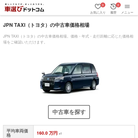
0
0
お気に入り
履歴
メニュー
JPN TAXI（トヨタ）の中古車価格相場
JPN TAXI（トヨタ）の中古車価格相場。価格・年式・走行距離に応じた価格相
場をご確認いただけます。
中古車を探す
平均車両価
160.0 万円
※1
格