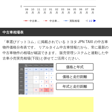
0
09
10
11
12
01
02
03
04
05
06
07
08
月
月
月
月
月
月
月
月
月
月
月
月
中古車…
中古車…
買取相場
1/2
中古車相場表
「車選びドットコム」に掲載されている トヨタ JPN TAXI の中古車
物件価格分布表です。 リアルタイム中古車情報だから、常に最新の
中古車物件の相場が確認できます。 販売管理システムと連動した中
古車小売実売相場(下段)と併せてご活用ください。
価格と年式
価格と走行距離
年式と走行距離