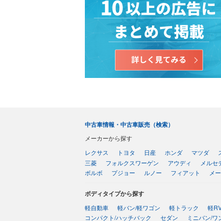
中古車情報・中古車販売（検索）
メーカーから探す
レクサス
トヨタ
日産
ホンダ
マツダ
三菱
フォルクスワーゲン
アウディ
メルセ
ボルボ
プジョー
ルノー
フィアット
メー
ボディタイプから探す
軽自動車
軽バン/軽ワゴン
軽トラック
軽R
コンパクト/ハッチバック
セダン
ミニバン/ワ