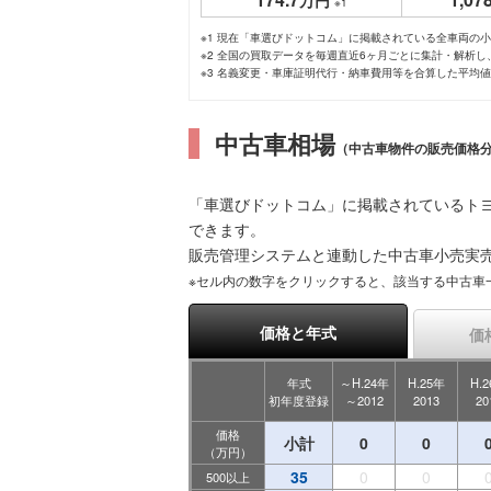
万円
※1
※1 現在「車選びドットコム」に掲載されている全車両の
※2 全国の買取データを毎週直近6ヶ月ごとに集計・解析
※3 名義変更・車庫証明代行・納車費用等を合算した平均
中古車相場
（中古車物件の販売価格
「車選びドットコム」に掲載されているトヨ
できます。
販売管理システムと連動した中古車小売実
※セル内の数字をクリックすると、該当する中古車
価格と年式
価
年式
～H.24年
H.25年
H.
初年度登録
～2012
2013
20
価格
小計
0
0
（万円）
35
0
0
500以上