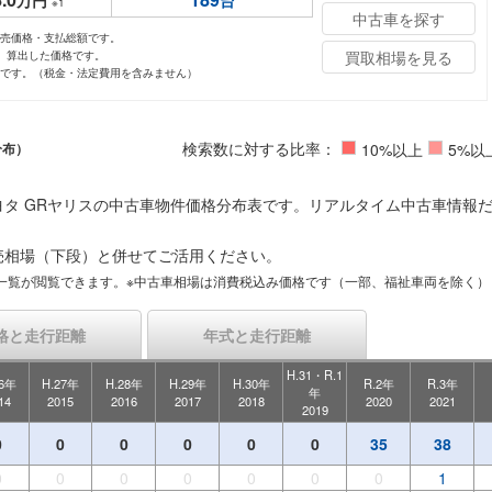
万円
台
※1
中古車を探す
小売価格・支払総額です。
買取相場を見る
し、算出した価格です。
値です。（税金・法定費用を含みません）
検索数に対する比率：
分布）
10%以上
5%以
タ GRヤリスの中古車物件価格分布表です。リアルタイム中古車情報
売相場（下段）と併せてご活用ください。
一覧が閲覧できます。※中古車相場は消費税込み価格です（一部、福祉車両を除く）
格と走行距離
年式と走行距離
H.31・R.1
26年
H.27年
H.28年
H.29年
H.30年
R.2年
R.3年
年
14
2015
2016
2017
2018
2020
2021
2019
0
0
0
0
0
0
35
38
0
0
0
0
0
0
0
1