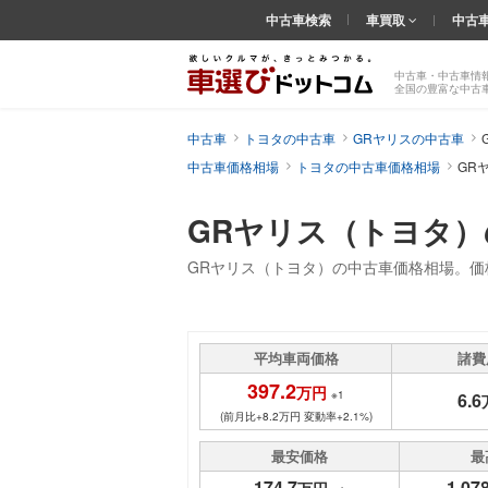
中古車検索
車買取
中古
中古車・中古車情
全国の豊富な中古
中古車
トヨタの中古車
GRヤリスの中古車
中古車価格相場
トヨタの中古車価格相場
GR
GRヤリス（トヨタ
GRヤリス（トヨタ）の中古車価格相場。
平均車両価格
諸費
397.2
万円
※1
6.6
(前月比+8.2万円 変動率+2.1%)
最安価格
最
174.7
1,078