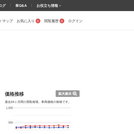
ログ
車Q&A
お役立ち情報
トマップ
お気に入り
閲覧履歴
ログイン
0
0
価格推移
過去24ヶ月間の買取相場、車両価格の推移です。
1,000
500