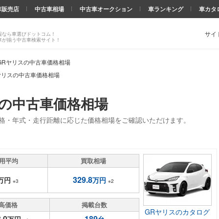
車販売店
中古車相場
中古車オークション
車ランキング
車カタ
サイ
報なら車選びドットコム！
車が揃う中古車検索サイト！
GRヤリスの中古車価格相場
ヤリスの中古車価格相場
）の中古車価格相場
価格・年式・走行距離に応じた価格相場をご確認いただけます。
用平均
買取相場
329.8
万円
万円
※3
※2
高価格
掲載台数
GRヤリスのカタログ
.0
189