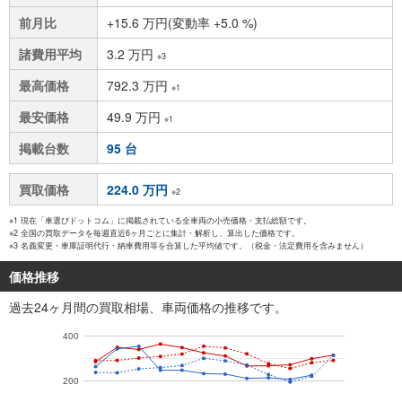
前月比
+15.6 万円(変動率 +5.0 %)
諸費用平均
3.2 万円
※3
最高価格
792.3 万円
※1
最安価格
49.9 万円
※1
掲載台数
95 台
買取価格
224.0 万円
※2
※1 現在「車選びドットコム」に掲載されている全車両の小売価格・支払総額です。
※2 全国の買取データを毎週直近6ヶ月ごとに集計・解析し、算出した価格です。
※3 名義変更・車庫証明代行・納車費用等を合算した平均値です。（税金・法定費用を含みません）
価格推移
過去24ヶ月間の買取相場、車両価格の推移です。
400
200