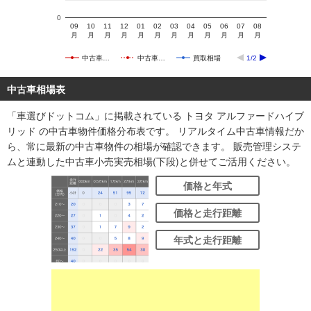
0
09
10
11
12
01
02
03
04
05
06
07
08
月
月
月
月
月
月
月
月
月
月
月
月
中古車…
中古車…
買取相場
1/2
中古車相場表
「車選びドットコム」に掲載されている トヨタ アルファードハイブ
リッド の中古車物件価格分布表です。 リアルタイム中古車情報だか
ら、常に最新の中古車物件の相場が確認できます。 販売管理システ
ムと連動した中古車小売実売相場(下段)と併せてご活用ください。
価格と年式
価格と走行距離
年式と走行距離