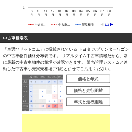
-1
09
10
11
12
01
02
03
04
05
06
07
08
月
月
月
月
月
月
月
月
月
月
月
月
中古車…
中古車…
買取相場
1/2
中古車相場表
「車選びドットコム」に掲載されている トヨタ スプリンターワゴン
の中古車物件価格分布表です。 リアルタイム中古車情報だから、常
に最新の中古車物件の相場が確認できます。 販売管理システムと連
動した中古車小売実売相場(下段)と併せてご活用ください。
価格と年式
価格と走行距離
年式と走行距離