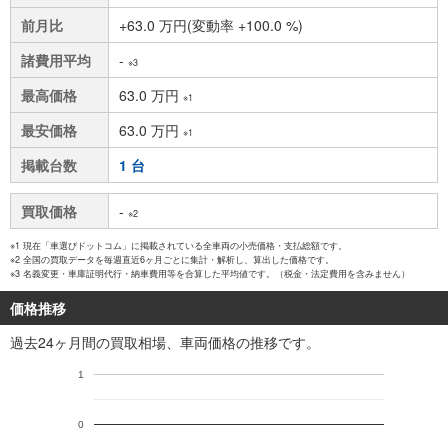
前月比
+63.0 万円(変動率 +100.0 %)
諸費用平均
-
※3
最高価格
63.0 万円
※1
最安価格
63.0 万円
※1
掲載台数
1 台
買取価格
-
※2
※1 現在「車選びドットコム」に掲載されている全車両の小売価格・支払総額です。
※2 全国の買取データを毎週直近6ヶ月ごとに集計・解析し、算出した価格です。
※3 名義変更・車庫証明代行・納車費用等を合算した平均値です。（税金・法定費用を含みません）
価格推移
過去24ヶ月間の買取相場、車両価格の推移です。
1
0