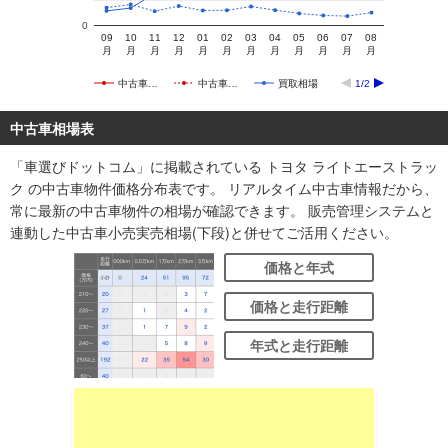
0
09
10
11
12
01
02
03
04
05
06
07
08
月
月
月
月
月
月
月
月
月
月
月
月
中古車…
中古車…
買取相場
1/2
中古車相場表
「車選びドットコム」に掲載されている トヨタ ライトエーストラッ
ク の中古車物件価格分布表です。 リアルタイム中古車情報だから、
常に最新の中古車物件の相場が確認できます。 販売管理システムと
連動した中古車小売実売相場(下段)と併せてご活用ください。
価格と年式
価格と走行距離
年式と走行距離