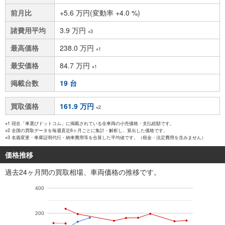
前月比
+5.6 万円(変動率 +4.0 %)
諸費用平均
3.9 万円
※3
最高価格
238.0 万円
※1
最安価格
84.7 万円
※1
掲載台数
19 台
買取価格
161.9 万円
※2
※1 現在「車選びドットコム」に掲載されている全車両の小売価格・支払総額です。
※2 全国の買取データを毎週直近6ヶ月ごとに集計・解析し、算出した価格です。
※3 名義変更・車庫証明代行・納車費用等を合算した平均値です。（税金・法定費用を含みません）
価格推移
過去24ヶ月間の買取相場、車両価格の推移です。
400
200