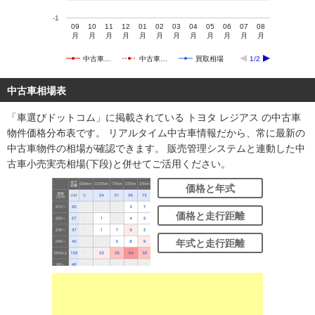
-1
09
10
11
12
01
02
03
04
05
06
07
08
月
月
月
月
月
月
月
月
月
月
月
月
中古車…
中古車…
買取相場
1/2
中古車相場表
「車選びドットコム」に掲載されている トヨタ レジアス の中古車
物件価格分布表です。 リアルタイム中古車情報だから、常に最新の
中古車物件の相場が確認できます。 販売管理システムと連動した中
古車小売実売相場(下段)と併せてご活用ください。
価格と年式
価格と走行距離
年式と走行距離