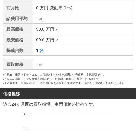
前月比
0 万円(変動率 0 %)
諸費用平均
-
※3
最高価格
99.0 万円
※1
最安価格
99.0 万円
※1
掲載台数
1 台
買取価格
-
※2
※1 現在「車選びドットコム」に掲載されている全車両の小売価格・支払総額です。
※2 全国の買取データを毎週直近6ヶ月ごとに集計・解析し、算出した価格です。
※3 名義変更・車庫証明代行・納車費用等を合算した平均値です。（税金・法定費用を含みません）
価格推移
過去24ヶ月間の買取相場、車両価格の推移です。
1
0