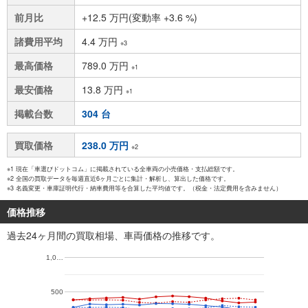
前月比
+12.5 万円(変動率 +3.6 %)
諸費用平均
4.4 万円
※3
最高価格
789.0 万円
※1
最安価格
13.8 万円
※1
掲載台数
304 台
買取価格
238.0 万円
※2
※1 現在「車選びドットコム」に掲載されている全車両の小売価格・支払総額です。
※2 全国の買取データを毎週直近6ヶ月ごとに集計・解析し、算出した価格です。
※3 名義変更・車庫証明代行・納車費用等を合算した平均値です。（税金・法定費用を含みません）
価格推移
過去24ヶ月間の買取相場、車両価格の推移です。
1,0…
500