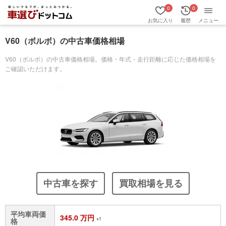
0
0
お気に入り
履歴
メニュー
V60（ボルボ）の中古車価格相場
V60（ボルボ）の中古車価格相場。価格・年式・走行距離に応じた価格相場を
ご確認いただけます。
中古車を探す
買取相場を見る
平均車両価
345.0 万円
※1
格