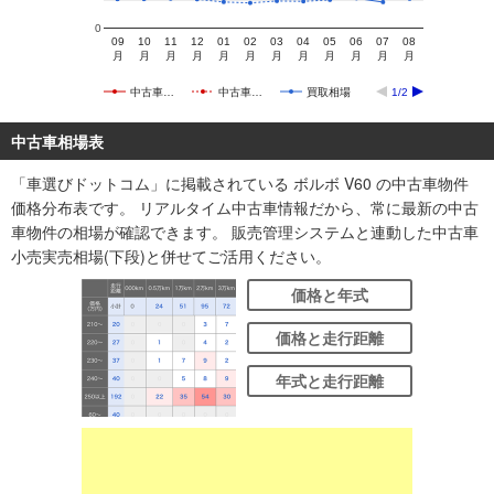
0
09
10
11
12
01
02
03
04
05
06
07
08
月
月
月
月
月
月
月
月
月
月
月
月
中古車…
中古車…
買取相場
1/2
中古車相場表
「車選びドットコム」に掲載されている ボルボ V60 の中古車物件
価格分布表です。 リアルタイム中古車情報だから、常に最新の中古
車物件の相場が確認できます。 販売管理システムと連動した中古車
小売実売相場(下段)と併せてご活用ください。
価格と年式
価格と走行距離
年式と走行距離