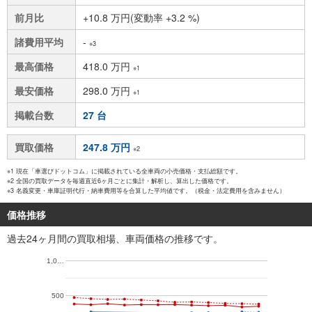
前月比
+10.8 万円(変動率 +3.2 %)
諸費用平均
-
※3
最高価格
418.0 万円
※1
最安価格
298.0 万円
※1
掲載台数
27 台
買取価格
247.8 万円
※2
※1 現在「車選びドットコム」に掲載されている全車両の小売価格・支払総額です。
※2 全国の買取データを毎週直近6ヶ月ごとに集計・解析し、算出した価格です。
※3 名義変更・車庫証明代行・納車費用等を合算した平均値です。（税金・法定費用を含みません）
価格推移
過去24ヶ月間の買取相場、車両価格の推移です。
1,0…
500