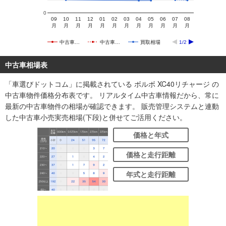
0
09
10
11
12
01
02
03
04
05
06
07
08
月
月
月
月
月
月
月
月
月
月
月
月
中古車…
中古車…
買取相場
1/2
中古車相場表
「車選びドットコム」に掲載されている ボルボ XC40リチャージ の
中古車物件価格分布表です。 リアルタイム中古車情報だから、常に
最新の中古車物件の相場が確認できます。 販売管理システムと連動
した中古車小売実売相場(下段)と併せてご活用ください。
価格と年式
価格と走行距離
年式と走行距離