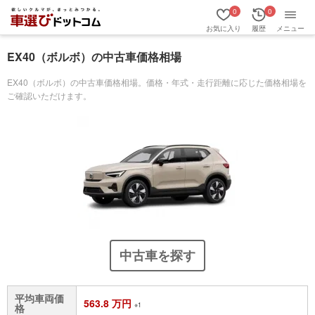
0
0
お気に入り
履歴
メニュー
EX40（ボルボ）の中古車価格相場
EX40（ボルボ）の中古車価格相場。価格・年式・走行距離に応じた価格相場を
ご確認いただけます。
中古車を探す
平均車両価
563.8 万円
※1
格