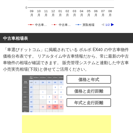
0
09
10
11
12
01
02
03
04
05
06
07
08
月
月
月
月
月
月
月
月
月
月
月
月
中古車…
中古車…
買取相場
1/2
中古車相場表
「車選びドットコム」に掲載されている ボルボ EX40 の中古車物件
価格分布表です。 リアルタイム中古車情報だから、常に最新の中古
車物件の相場が確認できます。 販売管理システムと連動した中古車
小売実売相場(下段)と併せてご活用ください。
価格と年式
価格と走行距離
年式と走行距離