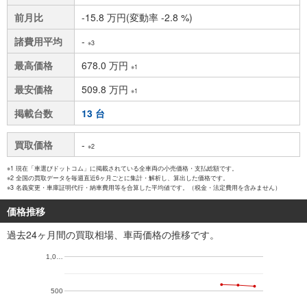
前月比
-15.8 万円(変動率 -2.8 %)
諸費用平均
-
※3
最高価格
678.0 万円
※1
最安価格
509.8 万円
※1
掲載台数
13 台
買取価格
-
※2
※1 現在「車選びドットコム」に掲載されている全車両の小売価格・支払総額です。
※2 全国の買取データを毎週直近6ヶ月ごとに集計・解析し、算出した価格です。
※3 名義変更・車庫証明代行・納車費用等を合算した平均値です。（税金・法定費用を含みません）
価格推移
過去24ヶ月間の買取相場、車両価格の推移です。
1,0…
500