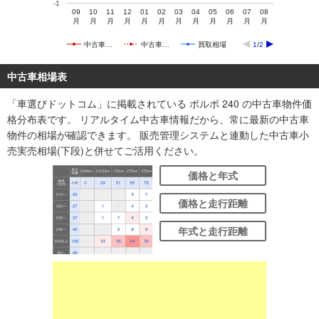
-1
09
10
11
12
01
02
03
04
05
06
07
08
月
月
月
月
月
月
月
月
月
月
月
月
中古車…
中古車…
買取相場
1/2
中古車相場表
「車選びドットコム」に掲載されている ボルボ 240 の中古車物件価
格分布表です。 リアルタイム中古車情報だから、常に最新の中古車
物件の相場が確認できます。 販売管理システムと連動した中古車小
売実売相場(下段)と併せてご活用ください。
価格と年式
価格と走行距離
年式と走行距離