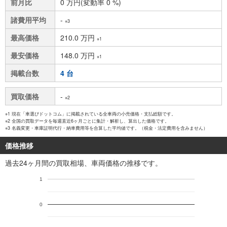
前月比
0 万円(変動率 0 %)
諸費用平均
-
※3
最高価格
210.0 万円
※1
最安価格
148.0 万円
※1
掲載台数
4 台
買取価格
-
※2
※1 現在「車選びドットコム」に掲載されている全車両の小売価格・支払総額です。
※2 全国の買取データを毎週直近6ヶ月ごとに集計・解析し、算出した価格です。
※3 名義変更・車庫証明代行・納車費用等を合算した平均値です。（税金・法定費用を含みません）
価格推移
過去24ヶ月間の買取相場、車両価格の推移です。
1
0