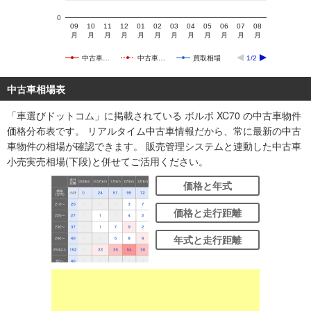
0
09
10
11
12
01
02
03
04
05
06
07
08
月
月
月
月
月
月
月
月
月
月
月
月
中古車…
中古車…
買取相場
1/2
中古車相場表
「車選びドットコム」に掲載されている ボルボ XC70 の中古車物件
価格分布表です。 リアルタイム中古車情報だから、常に最新の中古
車物件の相場が確認できます。 販売管理システムと連動した中古車
小売実売相場(下段)と併せてご活用ください。
価格と年式
価格と走行距離
年式と走行距離