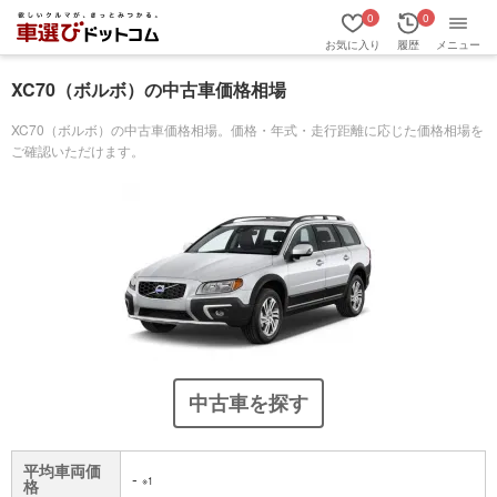
0
0
お気に入り
履歴
メニュー
XC70（ボルボ）の中古車価格相場
XC70（ボルボ）の中古車価格相場。価格・年式・走行距離に応じた価格相場を
ご確認いただけます。
中古車を探す
平均車両価
-
※1
格