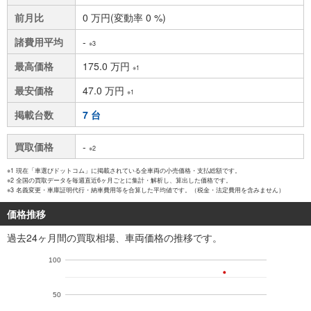
前月比
0 万円(変動率 0 %)
諸費用平均
-
※3
最高価格
175.0 万円
※1
最安価格
47.0 万円
※1
掲載台数
7 台
買取価格
-
※2
※1 現在「車選びドットコム」に掲載されている全車両の小売価格・支払総額です。
※2 全国の買取データを毎週直近6ヶ月ごとに集計・解析し、算出した価格です。
※3 名義変更・車庫証明代行・納車費用等を合算した平均値です。（税金・法定費用を含みません）
価格推移
過去24ヶ月間の買取相場、車両価格の推移です。
100
50