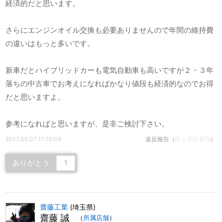
経済的だと思います。
さらにエンジンオイル交換も必要ありませんので年間の維持費
の違いはもっと多いです。
新車だとハイブリッドカーも電気自動車も高いですが２・３年
落ちの中古車でお考えになればかなり値段も経済的なのでお得
だと思いますよ。
参考になればと思いますが、是非ご検討下さい。
2017.06.07 11:16:09
違反報告（ID：352-675）
ありがとう
1
齋藤工業
(埼玉県)
齋藤 誠
（
所属店舗
）