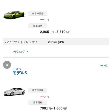
中古車価格
ー
万円
新車価格
2,965
3,310
万円〜
万円
2.213
kg/PS
パワーウェイトレシオ
カタログ
4
4
位
テスラ
モデルS
中古車価格
ー
万円
新車価格
798
1,800
万円〜
万円