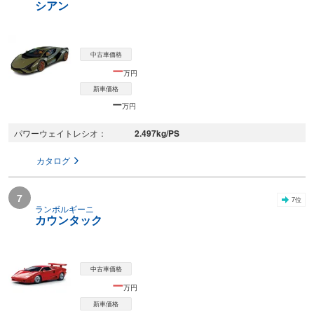
シアン
中古車価格
ー
万円
新車価格
ー
万円
2.497
kg/PS
パワーウェイトレシオ
カタログ
7
7
位
ランボルギーニ
カウンタック
中古車価格
ー
万円
新車価格