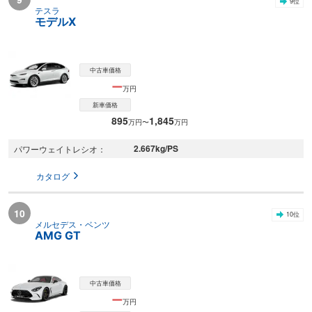
9
位
テスラ
モデルX
中古車価格
ー
万円
新車価格
895
1,845
万円〜
万円
2.667
kg/PS
パワーウェイトレシオ
カタログ
10
10
位
メルセデス・ベンツ
AMG GT
中古車価格
ー
万円