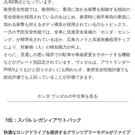
点/82満点となっています。
衝突安全性能では、衝突時に、乗員に加わる衝撃を制御する独自の
安全技術が採用されているのをはじめ、衝突時に相手車両の乗員に
加わる衝撃も抑えるボディ構造が採用されているのもトピックス。
一方の予防安全性能では、全車に先進安全装備の「ホンダ・センシ
ング」が標準化されているほか、広角カメラと高速画像処理チップ
により、対象物（人）の検知能力が向上。
さらに、見通しの悪い場所での駐車や車線変更をサポートする機能
などがグレード別設定されています。ヴェゼルは、アウトランダー
PHEVよりもひと回り小さいにも関わらず、衝突安全性能評価でも
総合評価でも上回っていることが評価できます。
ホンダ ヴェゼルの中古車を見る
1位：スバル レガシィアウトバック
快適なロングドライブを提供するグランツアラーモデルがファイブ