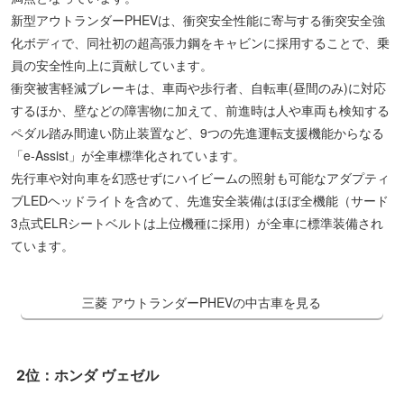
新型アウトランダーPHEVは、衝突安全性能に寄与する衝突安全強
化ボディで、同社初の超高張力鋼をキャビンに採用することで、乗
員の安全性向上に貢献しています。
衝突被害軽減ブレーキは、車両や歩行者、自転車(昼間のみ)に対応
するほか、壁などの障害物に加えて、前進時は人や車両も検知する
ペダル踏み間違い防止装置など、9つの先進運転支援機能からなる
「e-Assist」が全車標準化されています。
先行車や対向車を幻惑せずにハイビームの照射も可能なアダプティ
ブLEDヘッドライトを含めて、先進安全装備はほぼ全機能（サード
3点式ELRシートベルトは上位機種に採用）が全車に標準装備され
ています。
三菱 アウトランダーPHEVの中古車を見る
2位：ホンダ ヴェゼル