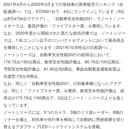
2021年4月から2022年3月までの登録車の新車販売ランキング（自
販連調べ）では、9万5521台で、4位にランクインしています（5位
は8万4734台でアクア）。「自動車安全性能2021」でノート / ノー
トオーラは、最高評価の「ファイブスター賞」を獲得しています。
なお、2020年度から開始された新たな総合評価では、ノートシリー
ズは、1.6Lエンジン以下のコンパクトセグメントにおいて最高得点
を獲得したことになります（2021年10月時点の日産調べ）。
ノートシリーズは、自動車安全性能2021の総得点において、
176.73点/190点満点。衝突安全性能評価は、86.79点/100点満点。
予防安全性能評価は、81.95点/82満点。事故自動緊急通報装置は、
先進型で8点/8満点。
なお、同じく「自動車安全性能2021」の対象車種になったアクア
は、同じく「ファイブスター賞」を獲得。衝突安全性能評価は、総
得点が173.79点 /190満点で、3点ほどノート・シリーズよりも低く
なっています。
ノートシリーズには、5つのカメラ、3個のミリ波レーダー、8個の
ソナーを備え、対向車や先行車を検知して自動的に照射範囲を切り
替えるアダプティブLEDヘッドライトシステムを搭載。