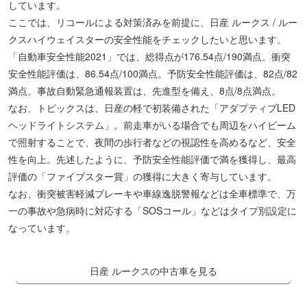
しています。
ここでは、リコールによる対策済みを前提に、日産 ルークス / ルー
クスハイウェイスターの安全性能をチェックしたいと思います。
「自動車安全性能2021」では、総得点が176.54点/190満点。衝突
安全性能評価は、86.54点/100満点。予防安全性能評価は、82点/82
満点。事故自動緊急通報装置は、先進型を備え、8点/8点満点。
なお、トピックスは、日産の軽で初装備された「アダプティブLED
ヘッドライトシステム」。前走車がいる場合でも周辺をハイビーム
で照射することで、夜間の歩行者などの視認性を高めるなど、安全
性を向上。先述したように、予防安全性能評価で満を獲得し、最高
評価の「ファイブスター賞」の獲得に大きく寄与しています。
なお、衝突被害軽減ブレーキや車線逸脱警報などは全車標準で、万
一の事故や急病時に対応する「SOSコール」などはタイプ別設定に
なっています。
日産 ルークスの中古車を見る