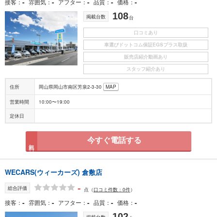
-
-
-
-
-
接客
雰囲気
アフター
品質
価格
108
掲載台数
台
口コミあり
車選びドットコム保証EGSプラス取扱
販売店紹介動画あり
スタッフ紹介あり
住所
岡山県岡山市南区芳泉2-3-30
MAP
営業時間
10:00〜19:00
定休日
今すぐ電話する
無料
WECARS(ウィーカーズ) 倉敷店
-
総合評価
点
（
口コミ件数：0件
）
-
-
-
-
-
接客
雰囲気
アフター
品質
価格
102
掲載台数