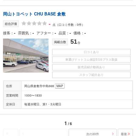
岡山トヨペット CHU BASE 倉敷
-
総合評価
点
（口コミ件数：0件）
-
-
-
-
-
接客
雰囲気
アフター
品質
価格
51
掲載台数
台
口コミあり
車選びドットコム保証EGSプラス取扱
販売店紹介動画あり
スタッフ紹介あり
住所
岡山県倉敷市中島668
MAP
営業時間
1000〜1830
定休日
毎週水曜日、第1・3火曜日
1
/ 6
次の30件
最後