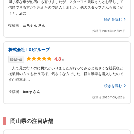
同じ様な車が他店にも有りましたが、スタッフの鷹取さんとお話しして
信頼できる方だと思えたので購入しました。他のスタッフさんも感じが
よく、店に…
続きを読む
投稿者
三ちゃん さん
投稿日 2021年02月24日
株式会社 I &Iグループ
4.8
総合評価
点
一人で見に行くのに勇気がいりましたが行ってみると気さくな社長様と
従業員の方々も社長同様、気さくな方でした。軽自動車を購入したので
すが納車ま…
続きを読む
投稿者
berry さん
投稿日 2020年09月20日
岡山県の注目店舗