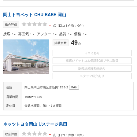
岡山トヨペット CHU BASE 岡山
-
総合評価
点
（口コミ件数：0件）
-
-
-
-
-
接客
雰囲気
アフター
品質
価格
49
掲載台数
台
口コミあり
車選びドットコム保証EGSプラス取扱
販売店紹介動画あり
スタッフ紹介あり
住所
岡山県岡山市南区古新田1233-2
MAP
営業時間
1000〜1830
定休日
毎週水曜日、第1・3火曜日
ネッツトヨタ岡山 Uステージ泉田
-
総合評価
点
（口コミ件数：0件）