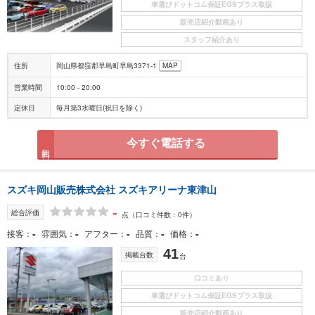
車選びドットコム保証EGSプラス取扱
販売店紹介動画あり
スタッフ紹介あり
住所
岡山県都窪郡早島町早島3371-1
MAP
営業時間
10:00 - 20:00
定休日
毎月第3水曜日(祝日を除く)
今すぐ電話する
無料
スズキ岡山販売株式会社 スズキアリーナ東津山
-
総合評価
点
（口コミ件数：0件）
-
-
-
-
-
接客
雰囲気
アフター
品質
価格
41
掲載台数
台
口コミあり
車選びドットコム保証EGSプラス取扱
販売店紹介動画あり