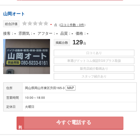
山岡オート
-
総合評価
点
（
口コミ件数：0件
）
-
-
-
-
-
接客
雰囲気
アフター
品質
価格
129
掲載台数
台
口コミあり
車選びドットコム保証EGSプラス取扱
販売店紹介動画あり
スタッフ紹介あり
住所
岡山県岡山市東区升田165-3
MAP
営業時間
10:00～18:00
定休日
火曜日
今すぐ電話する
無料