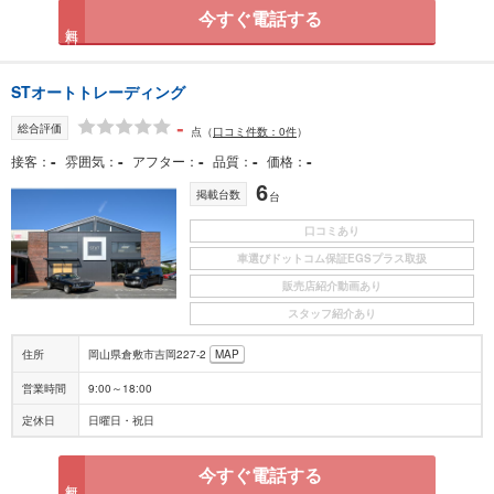
今すぐ電話する
無料
STオートトレーディング
-
総合評価
点
（
口コミ件数：0件
）
-
-
-
-
-
接客
雰囲気
アフター
品質
価格
6
掲載台数
台
口コミあり
車選びドットコム保証EGSプラス取扱
販売店紹介動画あり
スタッフ紹介あり
住所
岡山県倉敷市吉岡227-2
MAP
営業時間
9:00～18:00
定休日
日曜日・祝日
今すぐ電話する
無料