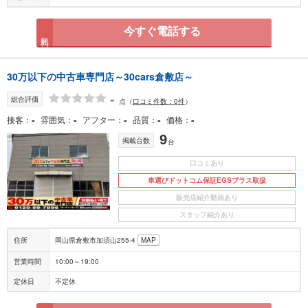
今すぐ電話する
無料
30万以下の中古車専門店～30cars倉敷店～
-
総合評価
点
（
口コミ件数：0件
）
-
-
-
-
-
接客
雰囲気
アフター
品質
価格
9
掲載台数
台
口コミあり
車選びドットコム保証EGSプラス取扱
販売店紹介動画あり
スタッフ紹介あり
住所
岡山県倉敷市加須山255-4
MAP
営業時間
10:00～19:00
定休日
不定休