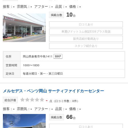
-
-
-
-
-
接客
雰囲気
アフター
品質
価格
10
掲載台数
台
口コミあり
車選びドットコム保証EGSプラス取扱
販売店紹介動画あり
スタッフ紹介あり
住所
岡山県倉敷市中島1411
MAP
営業時間
1000〜1830
定休日
毎週火曜日・第一・第三日曜日
メルセデス・ベンツ岡山 サーティファイドカーセンター
-
総合評価
点
（口コミ件数：0件）
-
-
-
-
-
接客
雰囲気
アフター
品質
価格
66
掲載台数
台
口コミあり