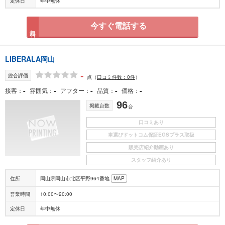
定休日
年中無休
今すぐ電話する
無料
LIBERALA岡山
-
総合評価
点
（
口コミ件数：0件
）
-
-
-
-
-
接客
雰囲気
アフター
品質
価格
96
掲載台数
台
口コミあり
車選びドットコム保証EGSプラス取扱
販売店紹介動画あり
スタッフ紹介あり
住所
岡山県岡山市北区平野964番地
MAP
営業時間
10:00〜20:00
定休日
年中無休