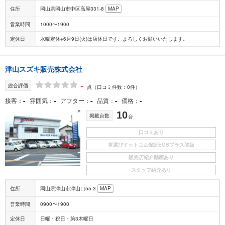
住所
岡山県岡山市中区高屋331-8
MAP
営業時間
1000〜1900
定休日
水曜定休※6月9日(火)は店休日です。よろしくお願いいたします。
津山スズキ販売株式会社
-
総合評価
点
（口コミ件数：0件）
-
-
-
-
-
接客
雰囲気
アフター
品質
価格
10
掲載台数
台
口コミあり
車選びドットコム保証EGSプラス取扱
販売店紹介動画あり
スタッフ紹介あり
住所
岡山県津山市津山口55-3
MAP
営業時間
0900〜1900
定休日
日曜・祝日・第3木曜日