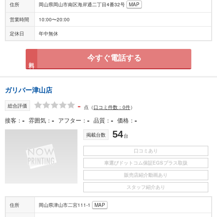
住所
岡山県岡山市南区海岸通二丁目4番32号
MAP
営業時間
10:00〜20:00
定休日
年中無休
今すぐ電話する
無料
ガリバー津山店
-
総合評価
点
（
口コミ件数：0件
）
-
-
-
-
-
接客
雰囲気
アフター
品質
価格
54
掲載台数
台
口コミあり
車選びドットコム保証EGSプラス取扱
販売店紹介動画あり
スタッフ紹介あり
住所
岡山県津山市二宮111-1
MAP