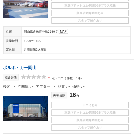
車選びドットコム保証EGSプラス取扱
販売店紹介動画あり
スタッフ紹介あり
住所
岡山県倉敷市中島2640-7
MAP
営業時間
1000〜1830
定休日
月曜日第2火曜日
ボルボ・カー岡山
-
総合評価
点
（口コミ件数：0件）
-
-
-
-
-
接客
雰囲気
アフター
品質
価格
16
掲載台数
台
口コミあり
車選びドットコム保証EGSプラス取扱
販売店紹介動画あり
スタッフ紹介あり