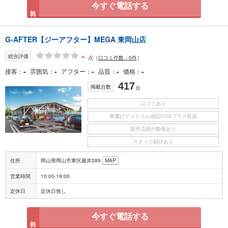
今すぐ電話する
無料
G-AFTER【ジーアフター】MEGA 東岡山店
-
総合評価
点
（
口コミ件数：0件
）
-
-
-
-
-
接客
雰囲気
アフター
品質
価格
417
掲載台数
台
口コミあり
車選びドットコム保証EGSプラス取扱
販売店紹介動画あり
スタッフ紹介あり
住所
岡山県岡山市東区藤井289
MAP
営業時間
10:00-19:00
定休日
定休日無し
今すぐ電話する
無料