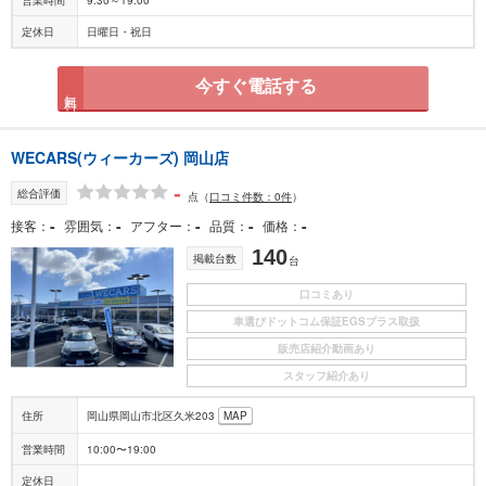
定休日
日曜日・祝日
今すぐ電話する
無料
WECARS(ウィーカーズ) 岡山店
-
総合評価
点
（
口コミ件数：0件
）
-
-
-
-
-
接客
雰囲気
アフター
品質
価格
140
掲載台数
台
口コミあり
車選びドットコム保証EGSプラス取扱
販売店紹介動画あり
スタッフ紹介あり
住所
岡山県岡山市北区久米203
MAP
営業時間
10:00〜19:00
定休日