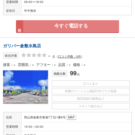
営業時間
09:00〜19:00
定休日
年中無休
今すぐ電話する
無料
ガリバー倉敷水島店
-
総合評価
点
（
口コミ件数：0件
）
-
-
-
-
-
接客
雰囲気
アフター
品質
価格
99
掲載台数
台
口コミあり
車選びドットコム保証EGSプラス取扱
販売店紹介動画あり
スタッフ紹介あり
住所
岡山県倉敷市東塚7丁目1番9号
MAP
営業時間
10:00～20:00