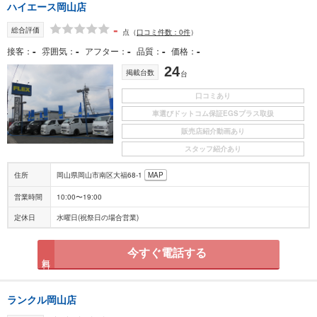
ハイエース岡山店
-
総合評価
点
（
口コミ件数：0件
）
-
-
-
-
-
接客
雰囲気
アフター
品質
価格
24
掲載台数
台
口コミあり
車選びドットコム保証EGSプラス取扱
販売店紹介動画あり
スタッフ紹介あり
住所
岡山県岡山市南区大福68-1
MAP
営業時間
10:00〜19:00
定休日
水曜日(祝祭日の場合営業)
今すぐ電話する
無料
ランクル岡山店