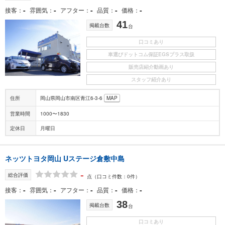
-
-
-
-
-
接客
雰囲気
アフター
品質
価格
41
掲載台数
台
口コミあり
車選びドットコム保証EGSプラス取扱
販売店紹介動画あり
スタッフ紹介あり
住所
岡山県岡山市南区青江6-3-6
MAP
営業時間
1000〜1830
定休日
月曜日
ネッツトヨタ岡山 Uステージ倉敷中島
-
総合評価
点
（口コミ件数：0件）
-
-
-
-
-
接客
雰囲気
アフター
品質
価格
38
掲載台数
台
口コミあり