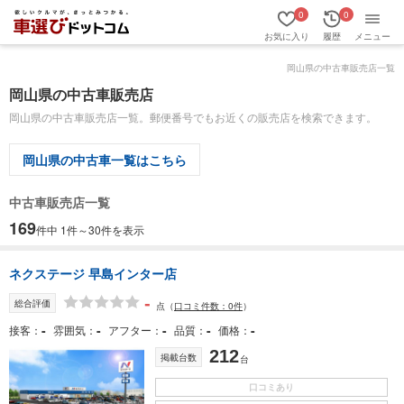
0
0
お気に入り
履歴
メニュー
岡山県の中古車販売店一覧
岡山県の中古車販売店
岡山県の中古車販売店一覧。郵便番号でもお近くの販売店を検索できます。
岡山県の中古車一覧はこちら
中古車販売店一覧
169
件中 1件～30件を表示
ネクステージ 早島インター店
-
総合評価
点
（
口コミ件数：0件
）
-
-
-
-
-
接客
雰囲気
アフター
品質
価格
212
掲載台数
台
口コミあり