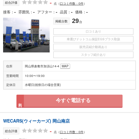
-
総合評価
点
（
口コミ件数：0件
）
-
-
-
-
-
接客
雰囲気
アフター
品質
価格
29
掲載台数
台
口コミあり
車選びドットコム保証EGSプラス取扱
販売店紹介動画あり
スタッフ紹介あり
住所
岡山県倉敷市加須山14-4
MAP
営業時間
10:00〜19:00
定休日
水曜日(祝祭日の場合営業)
今すぐ電話する
無料
WECARS(ウィーカーズ) 岡山南店
-
総合評価
点
（
口コミ件数：0件
）