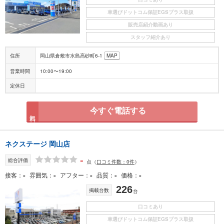
車選びドットコム保証EGSプラス取扱
販売店紹介動画あり
スタッフ紹介あり
住所
岡山県倉敷市水島高砂町6-1
MAP
営業時間
10:00〜19:00
定休日
今すぐ電話する
無料
ネクステージ 岡山店
-
総合評価
点
（
口コミ件数：0件
）
-
-
-
-
-
接客
雰囲気
アフター
品質
価格
226
掲載台数
台
口コミあり
車選びドットコム保証EGSプラス取扱