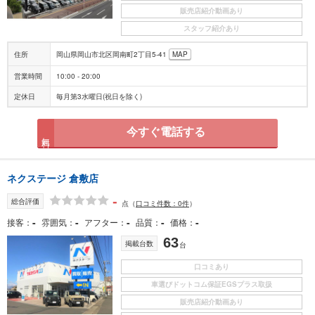
販売店紹介動画あり
スタッフ紹介あり
住所
岡山県岡山市北区岡南町2丁目5-41
MAP
営業時間
10:00 - 20:00
定休日
毎月第3水曜日(祝日を除く)
今すぐ電話する
無料
ネクステージ 倉敷店
-
総合評価
点
（
口コミ件数：0件
）
-
-
-
-
-
接客
雰囲気
アフター
品質
価格
63
掲載台数
台
口コミあり
車選びドットコム保証EGSプラス取扱
販売店紹介動画あり