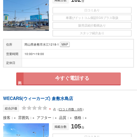
台
口コミあり
車選びドットコム保証EGSプラス取扱
販売店紹介動画あり
スタッフ紹介あり
住所
岡山県倉敷市水江1218-1
MAP
営業時間
10:00〜19:00
定休日
今すぐ電話する
無料
WECARS(ウィーカーズ) 倉敷水島店
-
総合評価
点
（
口コミ件数：0件
）
-
-
-
-
-
接客
雰囲気
アフター
品質
価格
105
掲載台数
台
口コミあり