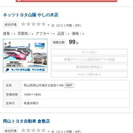
ネッツトヨタ山陽 やしの木店
-
総合評価
点
（口コミ件数：0件）
-
-
-
-
-
接客
雰囲気
アフター
品質
価格
99
掲載台数
台
口コミあり
車選びドットコム保証EGSプラス取扱
販売店紹介動画あり
スタッフ紹介あり
住所
岡山県岡山市南区古新田1166
MAP
営業時間
1000〜1800
定休日
毎週水曜日
岡山トヨタ自動車 倉敷店
-
総合評価
点
（口コミ件数：0件）