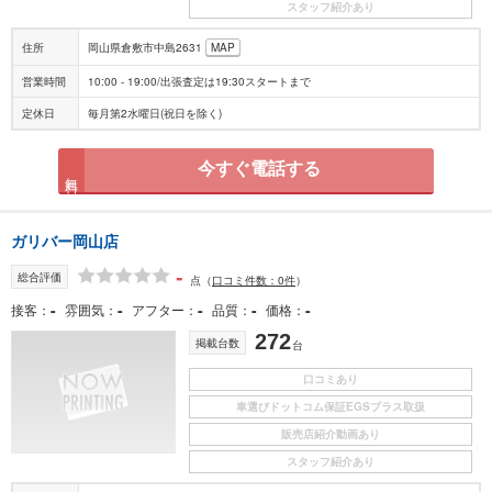
スタッフ紹介あり
住所
岡山県倉敷市中島2631
MAP
営業時間
10:00 - 19:00/出張査定は19:30スタートまで
定休日
毎月第2水曜日(祝日を除く)
今すぐ電話する
無料
ガリバー岡山店
-
総合評価
点
（
口コミ件数：0件
）
-
-
-
-
-
接客
雰囲気
アフター
品質
価格
272
掲載台数
台
口コミあり
車選びドットコム保証EGSプラス取扱
販売店紹介動画あり
スタッフ紹介あり