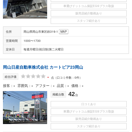
車選びドットコム保証EGSプラス取扱
販売店紹介動画あり
スタッフ紹介あり
住所
岡山県岡山市東区鉄319-1
MAP
営業時間
1000〜1730
定休日
毎週月曜日(祝日除)第二火曜日
岡山日産自動車株式会社 カートピア23岡山
-
総合評価
点
（口コミ件数：0件）
-
-
-
-
-
接客
雰囲気
アフター
品質
価格
42
掲載台数
台
口コミあり
車選びドットコム保証EGSプラス取扱
販売店紹介動画あり
スタッフ紹介あり