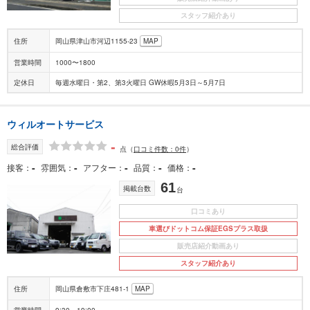
スタッフ紹介あり
住所
岡山県津山市河辺1155-23
MAP
営業時間
1000〜1800
定休日
毎週水曜日・第2、第3火曜日 GW休暇5月3日～5月7日
ウィルオートサービス
-
総合評価
点
（
口コミ件数：0件
）
-
-
-
-
-
接客
雰囲気
アフター
品質
価格
61
掲載台数
台
口コミあり
車選びドットコム保証EGSプラス取扱
販売店紹介動画あり
スタッフ紹介あり
住所
岡山県倉敷市下庄481-1
MAP
営業時間
9:30～19:00