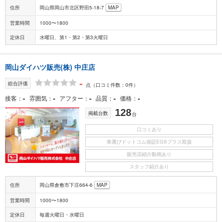
住所
岡山県岡山市北区野田5-18-7
MAP
営業時間
1000〜1800
定休日
水曜日、第1・第2・第3火曜日
岡山ダイハツ販売(株) 中庄店
-
総合評価
点
（口コミ件数：0件）
-
-
-
-
-
接客
雰囲気
アフター
品質
価格
128
掲載台数
台
口コミあり
車選びドットコム保証EGSプラス取扱
販売店紹介動画あり
スタッフ紹介あり
住所
岡山県倉敷市下庄664-6
MAP
営業時間
1000〜1800
定休日
毎週火曜日・水曜日