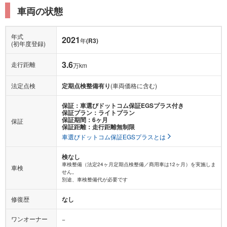
車両の状態
年式
2021
年
(R3)
(初年度登録)
3.6
走行距離
万km
法定点検
定期点検整備有り
(車両価格に含む)
保証：車選びドットコム保証EGSプラス付き
保証プラン：ライトプラン
保証期間：6ヶ月
保証
保証距離：走行距離無制限
車選びドットコム保証EGSプラスとは
検なし
車検整備（法定24ヶ月定期点検整備／商用車は12ヶ月）を実施しま
車検
せん。
別途、車検整備代が必要です
修復歴
なし
ワンオーナー
−