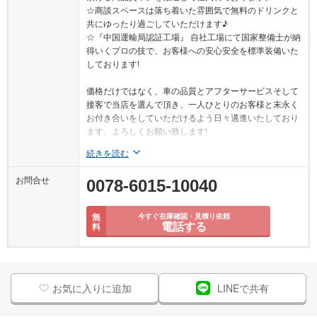
☆商談スペースは落ち着いた雰囲気で無料のドリンクと
共にゆったり過ごしていただけます♪
☆『中国運輸局認証工場』 自社工場にて国家整備士が納
得いくプロの技で、お客様への安心安全を標準装備いた
しております!
価格だけではなく、車の品質とアフターサービスそして
接客で当店を選んで頂き、一人ひとりのお客様と末永く
お付き合いをしていただけるよう日々邁進いたしており
ます。よろしくお願い致します!
続きを読む
お問合せ
0078-6015-10040
無
今すぐ在庫確認・見積り依頼
電話する
料
お気に入りに追加
LINEで共有