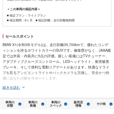
＜この車両の保証内容＞
■ 保証プラン：ライトプラン
■ 保証期間：6ヶ月 ■ 保証距離：走行距離無制限
セールスポイント
BMW X1(令和3年モデル)は、走行距離35,700kmで、優れたコンデ
ィションを誇るホワイトカラーのSUVです。修復歴がなく、JAAA鑑
定では外装・内装共に5点の評価。嬉しい装備にはTVチューナー、
アダプティブクルーズコントロール、LEDヘッドライト、衝突被害
ブレーキ、そして便利な電動リアゲートがあります。快適なドライ
ブを彩るアンビエントライトやバックカメラも完備し、安全かつ快
適にあなたの旅をサポートします。
続きを読む
車両の
車両の
車両の
販売店
その他
状態
装備
スペック
情報