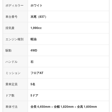
テレビ：
あり
エアバッグ：
運転席
助手席
サイド
カーテン
ボディカラー
ホワイト
映像：
-
衝撃緩和ヘッドレスト
車台番号
末尾（837）
オーディオ：
-
モニター：
-
排気量
1,990cc
ミュージックプレイヤー接続可
ABS
サポカー
エンジン種別
軽油
後席モニター
1500W給電
アクセル踏み間違い（誤発進）防止装置
駆動
4WD
アダプティブクルーズコントロール
ハンドル
右
ヒルディセントコントロール
オートマチックハイビーム
ミッション
フロアAT
乗車定員
5名
ドア数
5ドア
車体寸法
全長 4,450mm × 全幅 1,820mm × 全高 1,600mm