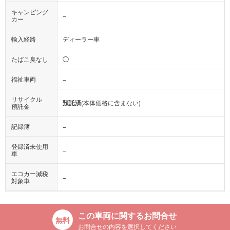
キャンピング
−
カー
輸入経路
ディーラー車
たばこ臭なし
◯
福祉車両
−
リサイクル
預託済
(本体価格に含まない)
預託金
記録簿
−
登録済未使用
−
車
エコカー減税
−
対象車
この車両に関するお問合せ
お問合せの内容を選択してください