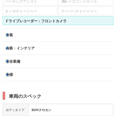
パーキングアシスト
クルーズコントロール
ターボチャージャー
スーパーチャージャー
ドライブレコーダー：
フロントカメラ
外装
LEDヘッドライト
フロントフォグランプ
内装・インテリア
アルミホイール：
18インチ
3列シート
フルフラットシート
安全装備
スライドドア：
-
ベンチシート
パワーシート
トラクションコントロール
仕様
サンルーフ/ガラスルーフ
本革シート
キャプテンシート
レーンキープアシスト
横滑り防止装置
電動リアゲート
リフトアップ
寒冷地仕様
オットマン
ウォークスルー
衝突被害軽減プレーキ
衝突安全ボディー
ルーフレール
エアサスペンション
車両のスペック
シートヒーター
シートエアコン
障害物センサー
全周囲カメラ
エアロパーツ
ローダウン
カーナビ：
HDDナビ
ボディタイプ
SUV/クロカン
カメラ：
バック
全塗装済